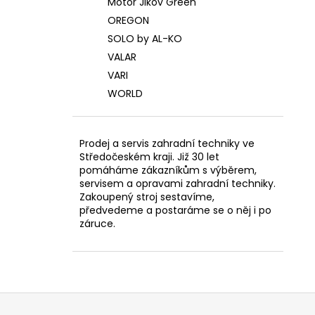
Motor Jikov Green
OREGON
SOLO by AL-KO
VALAR
VARI
WORLD
Prodej a servis zahradní techniky ve
Středočeském kraji. Již 30 let
pomáháme zákazníkům s výběrem,
servisem a opravami zahradní techniky.
Zakoupený stroj sestavíme,
předvedeme a postaráme se o něj i po
záruce.
Z