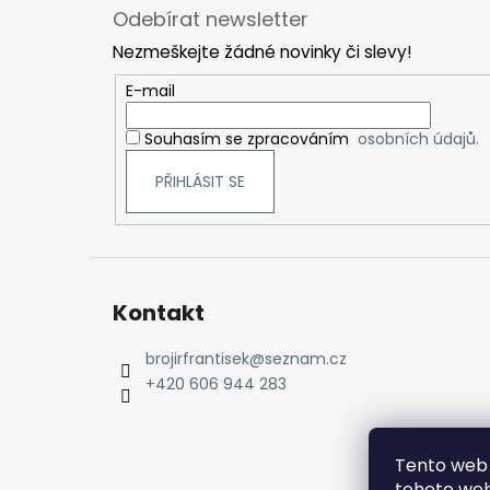
á
Odebírat newsletter
p
Nezmeškejte žádné novinky či slevy!
a
t
E-mail
í
Souhasím se zpracováním
osobních údajů.
PŘIHLÁSIT SE
Kontakt
brojirfrantisek
@
seznam.cz
+420 606 944 283
Tento web 
tohoto web