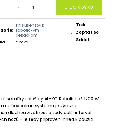
ná
DO KOŠÍKU
:
Tisk
Příslušenství k
gorie
:
robotickým
Zeptat se
sekačkám
Sdílet
ka
:
2 roky
cké sekačky solo® by AL-KO Robolinho® 1200 W
mu mulčovacímu systému je výrazně
jí dlouhou životnost a tedy delší interval
 nožů - je tedy připraven ihned k použití.