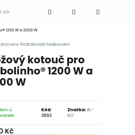
Hledat
Přihlášení
Nákupní
í obchodu
Napište nám
Blog
Obchodní 
o® 1200 W a 2000 W
košík
rné
odnoceno
Podrobnosti hodnocení
cení
žový kotouč pro
ktu
bolinho® 1200 W a
00 W
ček.
dem u
Kód:
Značka:
AL-
vatele
3893
KO
0 Kč