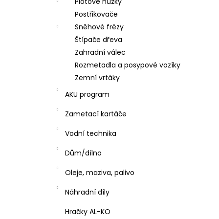
Plotové nůžky
Postřikovače
Sněhové frézy
Štípače dřeva
Zahradní válec
Rozmetadla a posypové vozíky
Zemní vrtáky
AKU program
Zametací kartáče
Vodní technika
Dům/dílna
Oleje, maziva, palivo
Náhradní díly
Hračky AL-KO