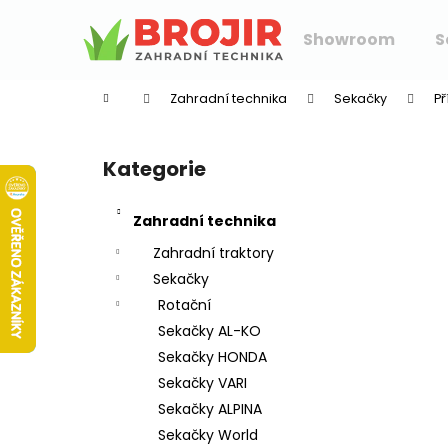
K
Přejít
na
o
Showroom
S
obsah
Zpět
Zpět
š
do
do
í
Zahradní technika
Sekačky
Př
k
obchodu
obchodu
P
o
Kategorie
Přeskočit
s
kategorie
t
Zahradní technika
r
a
Zahradní traktory
n
Sekačky
n
Rotační
í
Sekačky AL-KO
p
Sekačky HONDA
a
Sekačky VARI
n
Sekačky ALPINA
e
Sekačky World