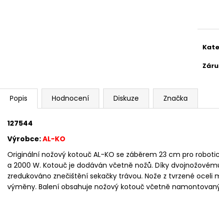
Měr
cena
Kate
Záru
Popis
Hodnocení
Diskuze
Značka
127544
Výrobce:
AL-KO
Originální nožový kotouč AL-KO se záběrem 23 cm pro roboti
a 2000 W. Kotouč je dodáván včetně nožů. Díky dvojnožové
zredukováno znečištění sekačky trávou. Nože z tvrzené oceli ma
výměny. Balení obsahuje nožový kotouč včetně namontovaných