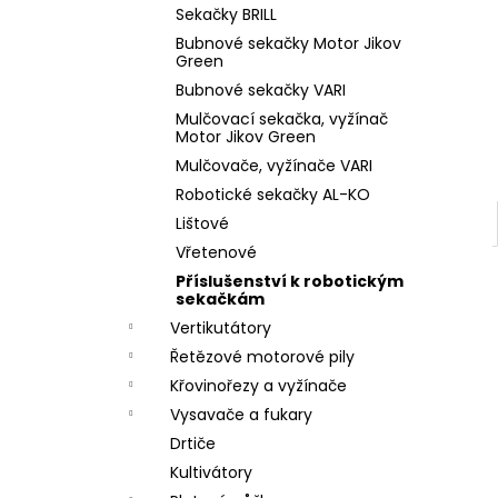
l
Sekačky BRILL
Bubnové sekačky Motor Jikov
Green
Bubnové sekačky VARI
Mulčovací sekačka, vyžínač
Motor Jikov Green
Mulčovače, vyžínače VARI
Robotické sekačky AL-KO
Lištové
Vřetenové
Příslušenství k robotickým
sekačkám
Vertikutátory
Řetězové motorové pily
Křovinořezy a vyžínače
Vysavače a fukary
Drtiče
Kultivátory