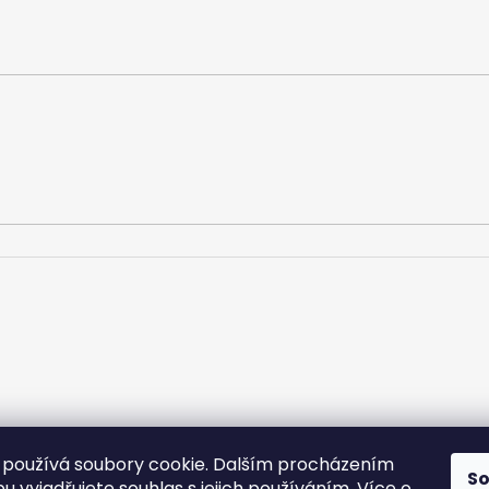
používá soubory cookie. Dalším procházením
S
u vyjadřujete souhlas s jejich používáním.
Více o