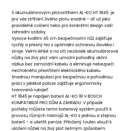
S akumulátorovým plotostřihem AL-KO HT 1845 je
pro vás stříhání živého plotu snadné - ať už jako
pravidelné cvičení nebo pro konkrétní design vaší
zahradní ozdoby.
Vysoce kvalitní 45 cm bezpečnostní nůž zajišťuje
rychlý a přesný řez s optimální ochranou člověka i
stroje. Velmi lehké a na síti nezávislé akumulátorové
nůžky na živý plot vám umožní pohodlný akční
rádius bez zamotání kabelu a eliminuje nebezpečí
nechtěného přestřižení elektrického kabelu.
Snadnou manipulaci pro bezpečnou a pohodlnou
práci v jakékoli poloze zajišťuje ergonomicky
tvarovaná rukojeť.
HT 1845 je napájen baterií AL-KO 18 V BOSCH
KOMPATIBILNÍ PRO DŮM A ZAHRADU. V případě
potřeby můžete tento bateriový systém použít k
provozu různých nástrojů AL-KO s jednou a stejnou
baterií – a ušetřit peníze. Přiložený toulec slouží k
uložení nůžek na živý plot šetrným způsobem.