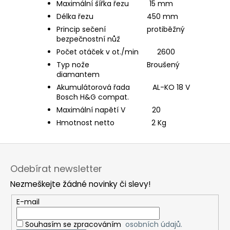
Maximální šířka řezu 15 mm
Délka řezu 450 mm
Princip sečení protiběžný
bezpečnostní nůž
Počet otáček v ot./min 2600
Typ nože Broušený
diamantem
Akumulátorová řada AL-KO 18 V
Bosch H&G compat.
Maximální napětí V 20
Hmotnost netto 2 Kg
Z
á
Odebírat newsletter
p
Nezmeškejte žádné novinky či slevy!
a
t
E-mail
í
Souhasím se zpracováním
osobních údajů.