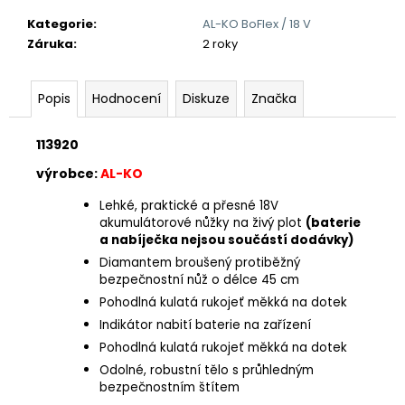
č
u
Kategorie
:
AL-KO BoFlex / 18 V
j
Záruka
:
2 roky
e
m
Popis
Hodnocení
Diskuze
Značka
e
113920
výrobce:
AL-KO
Lehké, praktické a přesné 18V
akumulátorové nůžky na živý plot
(baterie
a nabíječka nejsou součástí dodávky)
Diamantem broušený protiběžný
bezpečnostní nůž o délce 45 cm
Pohodlná kulatá rukojeť měkká na dotek
Indikátor nabití baterie na zařízení
Pohodlná kulatá rukojeť měkká na dotek
Odolné, robustní tělo s průhledným
bezpečnostním štítem