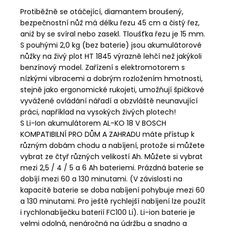
Protiběžně se otáčející, diamantem broušený,
bezpečnostní nůž má délku řezu 45 cm a čistý řez,
aniž by se svíral nebo zasekl. Tloušťka řezu je 15 mm.
S pouhými 2,0 kg (bez baterie) jsou akumulátorové
nůžky na živý plot HT 1845 výrazně lehčí než jakýkoli
benzínový model. Zařízení s elektromotorem s
nízkými vibracemi a dobrým rozložením hmotnosti,
stejně jako ergonomické rukojeti, umožňují špičkové
vyvážené ovládání nářadí a obzvláště neunavující
práci, například na vysokých živých plotech!
S Li-Ion akumulátorem AL-KO 18 V BOSCH
KOMPATIBILNÍ PRO DŮM A ZAHRADU máte přístup k
různým dobám chodu a nabíjení, protože si můžete
vybrat ze čtyř různých velikostí Ah. Můžete si vybrat
mezi 2,5 / 4 / 5 a 6 Ah bateriemi. Prázdná baterie se
dobíjí mezi 60 a 130 minutami. (V závislosti na
kapacitě baterie se doba nabíjení pohybuje mezi 60
a 130 minutami. Pro ještě rychlejší nabíjení lze použít
i rychlonabíječku baterií FC100 Li). Li-ion baterie je
velmi odolná, nenáročná na údržbu a snadno a