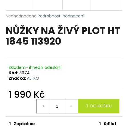
a
j
Průměrné
Neohodnoceno
Podrobnosti hodnocení
í
hodnocení
NŮŽKY NA ŽIVÝ PLOT HT
produktu
t
je
?
1845 113920
0,0
z
5
hvězdiček.
HLEDAT
Skladem- ihned k odeslání
Kód:
3974
Značka:
AL-KO
D
1 990 Kč
o
Měrná
p
DO KOŠÍKU
cena:
o
r
u
Zeptat se
Sdílet