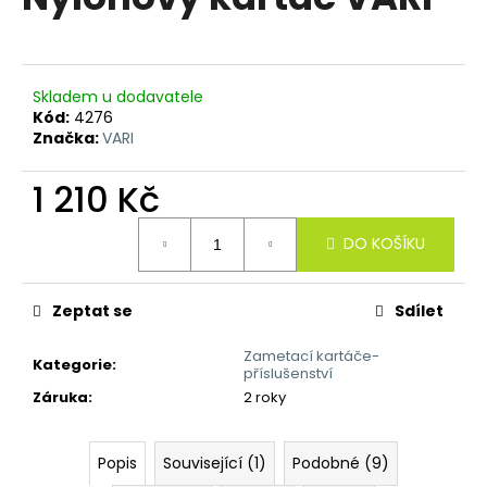
je
a
0,0
z
j
5
í
hvězdiček.
Skladem u dodavatele
t
Kód:
4276
?
Značka:
VARI
1 210 Kč
Měrná
DO KOŠÍKU
cena:
HLEDAT
Zeptat se
Sdílet
D
Zametací kartáče-
Kategorie
:
o
příslušenství
p
Záruka
:
2 roky
o
r
u
Popis
Související (1)
Podobné (9)