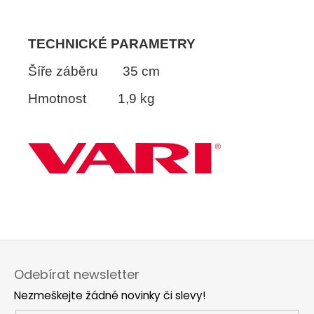
TECHNICKÉ PARAMETRY
Šíře záběru 35 cm
Hmotnost 1,9 kg
Z
á
Odebírat newsletter
p
Nezmeškejte žádné novinky či slevy!
a