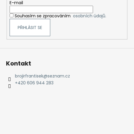
t
E-mail
í
Souhasím se zpracováním
osobních údajů.
PŘIHLÁSIT SE
Kontakt
brojirfrantisek
@
seznam.cz
+420 606 944 283