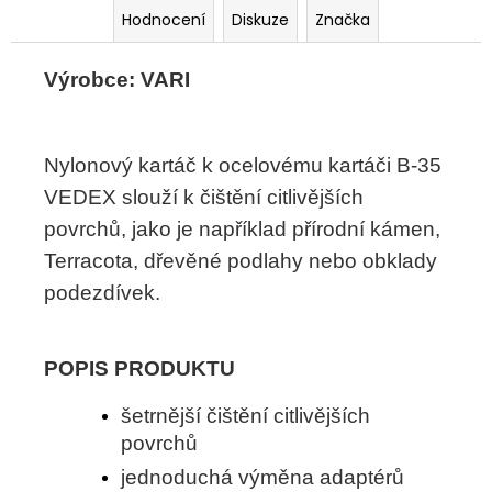
č
Hodnocení
Diskuze
Značka
u
j
e
Výrobce: VARI
m
e
Nylonový kartáč k ocelovému kartáči B-35
VEDEX slouží k čištění citlivějších
povrchů, jako je například přírodní kámen,
Terracota, dřevěné podlahy nebo obklady
podezdívek.
POPIS PRODUKTU
šetrnější čištění citlivějších
povrchů
jednoduchá výměna adaptérů