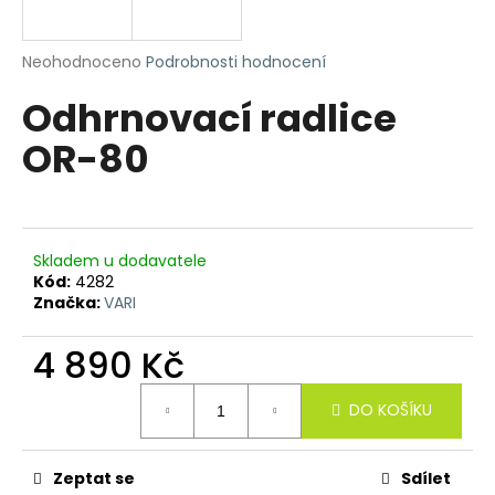
R
a
j
M
Průměrné
Neohodnoceno
Podrobnosti hodnocení
í
hodnocení
Odhrnovací radlice
produktu
A
t
je
?
OR-80
0,0
z
5
hvězdiček.
HLEDAT
Skladem u dodavatele
Kód:
4282
Značka:
VARI
D
4 890 Kč
o
Měrná
p
DO KOŠÍKU
cena:
o
r
u
Zeptat se
Sdílet