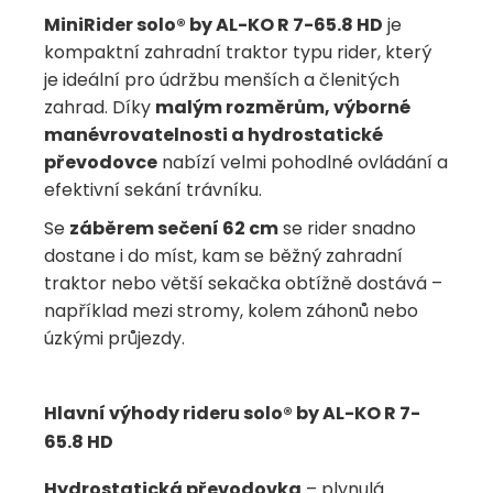
MiniRider solo® by AL-KO R 7-65.8 HD
je
kompaktní zahradní traktor typu rider, který
je ideální pro údržbu menších a členitých
zahrad. Díky
malým rozměrům, výborné
manévrovatelnosti a hydrostatické
převodovce
nabízí velmi pohodlné ovládání a
efektivní sekání trávníku.
Se
záběrem sečení 62 cm
se rider snadno
dostane i do míst, kam se běžný zahradní
traktor nebo větší sekačka obtížně dostává –
například mezi stromy, kolem záhonů nebo
úzkými průjezdy.
Hlavní výhody rideru solo® by AL-KO R 7-
65.8 HD
Hydrostatická převodovka
– plynulá