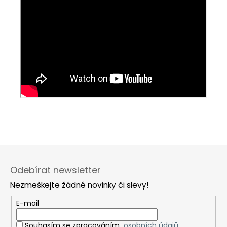
Z
á
Odebírat newsletter
p
Nezmeškejte žádné novinky či slevy!
a
t
E-mail
í
Souhasím se zpracováním
osobních údajů.