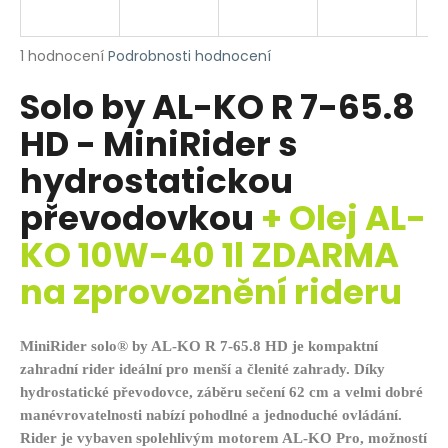
R
a
j
M
Průměrné
1 hodnocení
Podrobnosti hodnocení
í
hodnocení
Solo by AL-KO R 7-65.8
produktu
A
t
je
?
HD - MiniRider s
5,0
z
hydrostatickou
5
hvězdiček.
převodovkou
+ Olej AL-
HLEDAT
KO 10W-40 1l ZDARMA
na zprovoznění rideru
D
o
MiniRider solo® by AL-KO R 7-65.8 HD je kompaktní
p
zahradní rider ideální pro menší a členité zahrady. Díky
o
hydrostatické převodovce, záběru sečení 62 cm a velmi dobré
r
manévrovatelnosti nabízí pohodlné a jednoduché ovládání.
u
Rider je vybaven spolehlivým motorem AL-KO Pro, možností