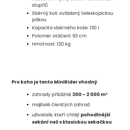
stupňů
Sběrný koš: ovládaný teleskopickou
pákou
Kapacita sběrného koše: 130 l
Poloměr otáčení: 93 cm
Hmotnost: 120 kg
Pro koho je tento MiniRider vhodný
zahrady přibližně
300 – 2 000 m²
majitelé členitých zahrad
uživatelé, kteří chtějí
pohodlnější
sekání než s klasickou sekačkou