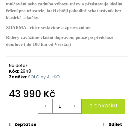
č
mulčování nebo zadního výhozu trávy a představuje ideální
u
řešení pro uživatele, kteří chtějí pohodlně sekat trávník bez
j
klasické sekačky.
e
m
ZDARMA - rider sestavíme a zprovozníme.
e
Ridery zavážíme vlastní dopravou, pouze po předchozí
domluvě ( do 100 km od Všestar)
Na dotaz
Kód:
2948
Značka:
SOLO by AL-KO
43 990 Kč
Měrná
DO KOŠÍKU
cena:
Zeptat se
Sdílet