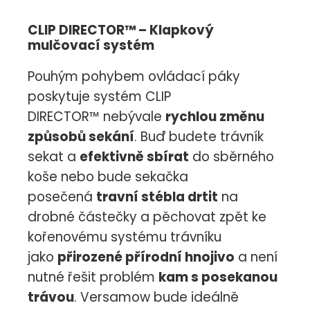
CLIP DIRECTOR™ – Klapkový
mulčovací systém
Pouhým pohybem ovládací páky
poskytuje systém CLIP
DIRECTOR™ nebývale
rychlou změnu
způsobů sekání
. Buď budete trávník
sekat a
efektivně sbírat
do sběrného
koše nebo bude sekačka
posečená
travní stébla drtit
na
drobné částečky a pěchovat zpět ke
kořenovému systému trávníku
jako
přirozené přírodní hnojivo
a není
nutné řešit problém
kam s posekanou
trávou
. Versamow bude ideálně