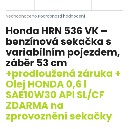
R
a
j
M
Průměrné
Neohodnoceno
Podrobnosti hodnocení
í
hodnocení
A
Honda HRN 536 VK –
produktu
t
je
?
benzínová sekačka s
0,0
z
variabilním pojezdem,
5
hvězdiček.
záběr 53 cm
HLEDAT
+prodloužená záruka +
Olej HONDA 0,6 l
SAE10W30 API SL/CF
D
o
ZDARMA na
p
o
zprovoznění sekačky
r
u