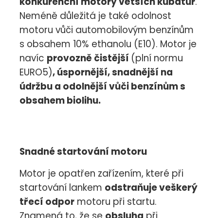
konkurenční motory větších kubatur
.
Neméně důležitá je také odolnost
motoru vůči automobilovým benzínům
s obsahem 10% ethanolu (E10). Motor je
navíc
provozně čistější
(plní normu
EURO5)
, úspornější, snadnější na
údržbu a odolnější vůči benzínům s
obsahem biolihu.
Snadné startování motoru
Motor je opatřen zařízením, které při
startování lankem
odstraňuje veškerý
třecí odpor
motoru při startu.
Znamená to, že se
obsluha
při