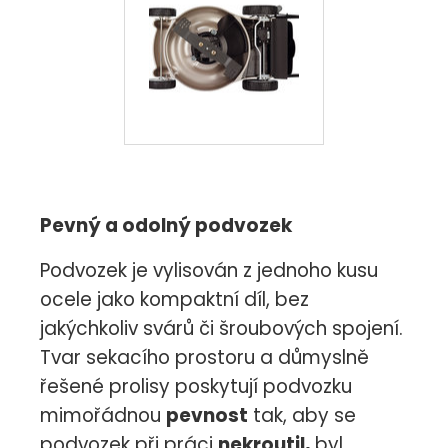
Pevný a odolný podvozek
Podvozek je vylisován z jednoho kusu
ocele jako kompaktní díl, bez
jakýchkoliv svárů či šroubových spojení.
Tvar sekacího prostoru a důmyslně
řešené prolisy poskytují podvozku
mimořádnou
pevnost
tak, aby se
podvozek při práci
nekroutil,
byl