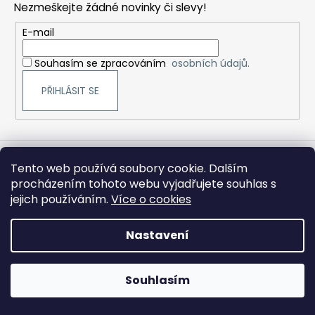
Nezmeškejte žádné novinky či slevy!
a
t
E-mail
í
Souhasím se zpracováním
osobních údajů.
PŘIHLÁSIT SE
Tento web používá soubory cookie. Dalším
Kontakt
procházením tohoto webu vyjadřujete souhlas s
jejich používáním.
Více o cookies
brojirfrantisek
@
seznam.cz
+420 606 944 283
Nastavení
DOVOLENÁ 10. 8. – 14. 8. V tomto období je prodejna, e-shop i
servis uzavřen. Těšíme se na Vás opět od 17. 8. 🚜 Více než
Souhlasím
30 let zkušeností | Vlastní servis | Odborné poradenství