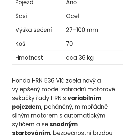
Pojezd
Ano
Šasi
Ocel
Výška sečení
27–100 mm
Koš
70 l
Hmotnost
cca 36 kg
Honda HRN 536 VK: zcela nový a
vylepšený model zahradní motorové
sekačky řady HRN s
variabilním
pojezdem
, poháněný, mimořádně
silným motorem s automatickým
sytičem a se
snadným
startováním,
bezpečnostní brzdou