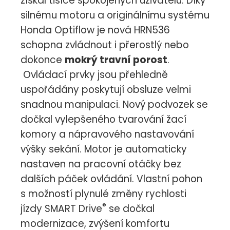
získal tisíce spokojených uživatelů. Díky
silnému motoru a originálnímu systému
Honda Optiflow je nová HRN536
schopna zvládnout i přerostlý nebo
dokonce
mokrý travní porost
.
Ovládací prvky jsou přehledně
uspořádány poskytují obsluze velmi
snadnou manipulaci. Nový podvozek se
dočkal vylepšeného tvarování žací
komory a nápravového nastavování
výšky sekání. Motor je automaticky
nastaven na pracovní otáčky bez
dalších páček ovládání. Vlastní pohon
s možností plynulé změny rychlosti
®
jízdy SMART Drive
se dočkal
modernizace, zvýšení komfortu