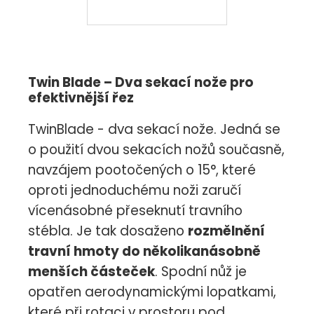
Twin Blade – Dva sekací nože pro
efektivnější řez
TwinBlade - dva sekací nože. Jedná se
o použití dvou sekacích nožů současně,
navzájem pootočených o 15°, které
oproti jednoduchému noži zaručí
vícenásobné přeseknutí travního
stébla. Je tak dosaženo
rozmělnění
travní hmoty do několikanásobně
menších částeček
. Spodní nůž je
opatřen aerodynamickými lopatkami,
které při rotaci v prostoru pod