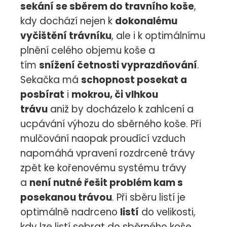
sekání se sběrem do travního koše
,
kdy dochází nejen k
dokonalému
vyčištění trávníku
, ale i k optimálnímu
plnění celého objemu koše a
tím
snížení četnosti vyprazdňování
.
Sekačka má
schopnost posekat a
posbírat
i
mokrou, či vlhkou
trávu
aniž by docházelo k zahlcení a
ucpávání výhozu do sběrného koše. Při
mulčování naopak proudící vzduch
napomáhá vpravení rozdrcené trávy
zpět ke kořenovému systému trávy
a
není nutné řešit problém kam s
posekanou trávou
. Při sběru listí je
optimálně nadrceno
listí
do velikosti,
kdy lze listí sebrat do sběrného koše