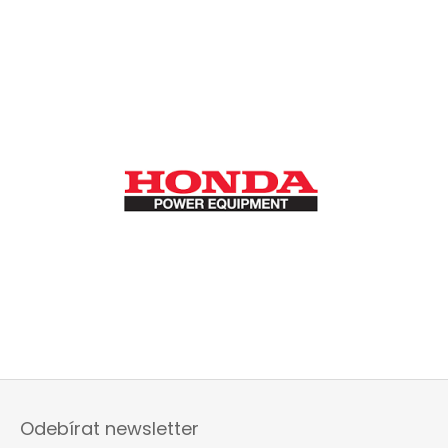
Z
á
Odebírat newsletter
p