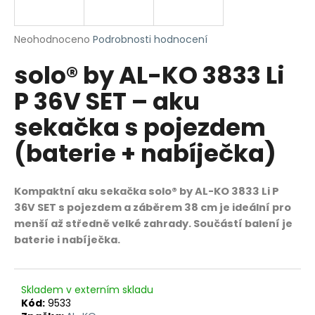
R
a
j
M
Průměrné
Neohodnoceno
Podrobnosti hodnocení
í
hodnocení
solo® by AL-KO 3833 Li
produktu
A
t
je
?
P 36V SET – aku
0,0
z
sekačka s pojezdem
5
hvězdiček.
(baterie + nabíječka)
HLEDAT
Kompaktní aku sekačka solo® by AL-KO 3833 Li P
36V SET s pojezdem a záběrem 38 cm je ideální pro
D
menší až středně velké zahrady. Součástí balení je
o
baterie i nabíječka.
p
o
r
Skladem v externím skladu
u
Kód:
9533