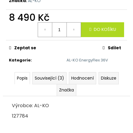
č
Značka:
AL-KO
u
j
8 490 Kč
e
Měrná
m
DO KOŠÍKU
cena:
e
Zeptat se
Sdílet
Kategorie
:
AL-KO EnergyFlex 36V
Popis
Související (3)
Hodnocení
Diskuze
Značka
Výrobce: AL-KO
127784