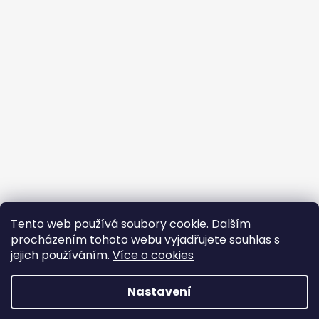
Tento web používá soubory cookie. Dalším
procházením tohoto webu vyjadřujete souhlas s
jejich používáním.
Více o cookies
Vytvořil Shoptet
Nastavení
Copyright 2026
BROJIR.EU - prodej,servis zahradní
techniky AL-KO,prodej náhradních dílů AL-