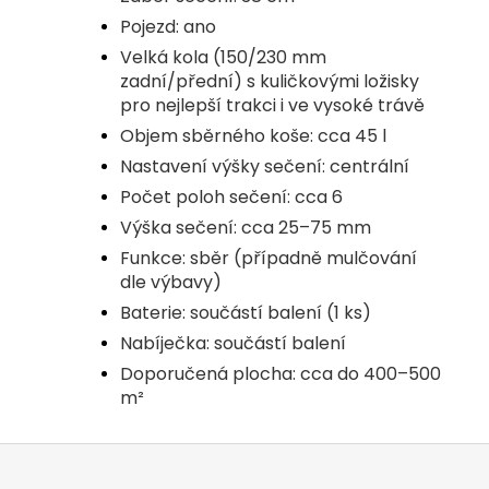
Pojezd: ano
Velká kola (150/230 mm
zadní/přední) s kuličkovými ložisky
pro nejlepší trakci i ve vysoké trávě
Objem sběrného koše: cca 45 l
Nastavení výšky sečení: centrální
Počet poloh sečení: cca 6
Výška sečení: cca 25–75 mm
Funkce: sběr (případně mulčování
dle výbavy)
Baterie: součástí balení (1 ks)
Nabíječka: součástí balení
Doporučená plocha: cca do 400–500
m²
Z
á