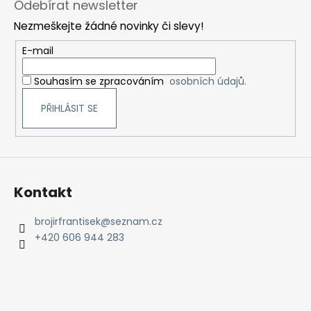
Odebírat newsletter
p
Nezmeškejte žádné novinky či slevy!
a
t
E-mail
í
Souhasím se zpracováním
osobních údajů.
PŘIHLÁSIT SE
Kontakt
brojirfrantisek
@
seznam.cz
+420 606 944 283