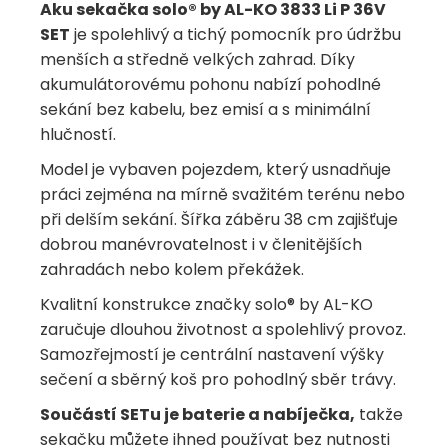
Aku sekačka solo® by AL-KO 3833 Li P 36V
SET
je spolehlivý a tichý pomocník pro údržbu
menších a středně velkých zahrad. Díky
akumulátorovému pohonu nabízí pohodlné
sekání bez kabelu, bez emisí a s minimální
hlučností.
Model je vybaven pojezdem, který usnadňuje
práci zejména na mírně svažitém terénu nebo
při delším sekání. Šířka záběru 38 cm zajišťuje
dobrou manévrovatelnost i v členitějších
zahradách nebo kolem překážek.
Kvalitní konstrukce značky solo® by AL-KO
zaručuje dlouhou životnost a spolehlivý provoz.
Samozřejmostí je centrální nastavení výšky
sečení a sběrný koš pro pohodlný sběr trávy.
Součástí SETu je baterie a nabíječka,
takže
sekačku můžete ihned používat bez nutnosti