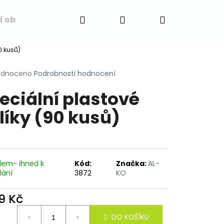
Hledat
Přihlášení
Nákupní
í obchodu
Napište nám
Blog
Obchodní 
0 kusů)
košík
rné
odnoceno
Podrobnosti hodnocení
cení
eciální plastové
ktu
líky (90 kusů)
ček.
dem- ihned k
Kód:
Značka:
AL-
lání
3872
KO
9 Kč
ná
DO KOŠÍKU
: