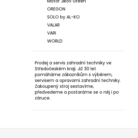
Motor Jikov Green
OREGON
SOLO by AL-KO
VALAR
VARI
WORLD
Prodej a servis zahradní techniky ve
Středočeském kraji. Již 30 let
pomáháme zákazníkům s výběrem,
servisem a opravami zahradní techniky.
Zakoupený stroj sestavíme,
předvedeme a postaráme se o něj i po
záruce.
Z