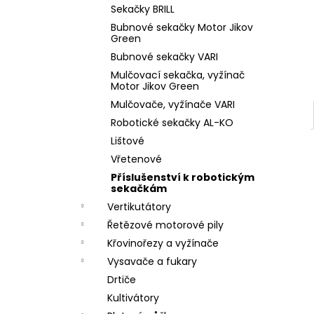
l
Sekačky BRILL
Bubnové sekačky Motor Jikov
Green
Bubnové sekačky VARI
Mulčovací sekačka, vyžínač
Motor Jikov Green
Mulčovače, vyžínače VARI
Robotické sekačky AL-KO
Lištové
Vřetenové
Příslušenství k robotickým
sekačkám
Vertikutátory
Řetězové motorové pily
Křovinořezy a vyžínače
Vysavače a fukary
Drtiče
Kultivátory