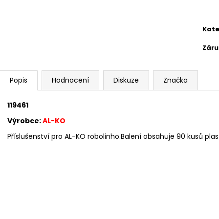
Kate
Záru
Popis
Hodnocení
Diskuze
Značka
119461
Výrobce:
AL-KO
Příslušenství pro AL-KO robolinho.Balení obsahuje 90 kusů plas