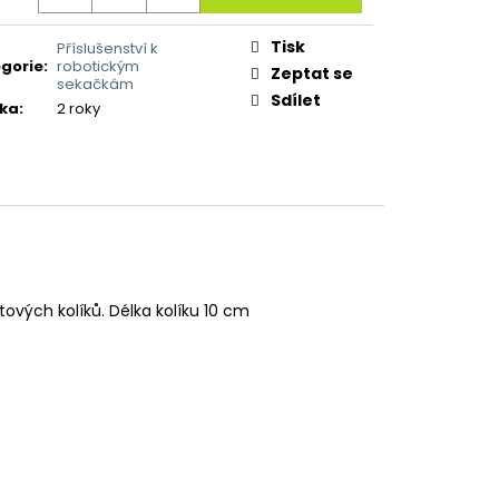
Tisk
Příslušenství k
gorie
:
robotickým
Zeptat se
sekačkám
Sdílet
ka
:
2 roky
tových kolíků. Délka kolíku 10 cm