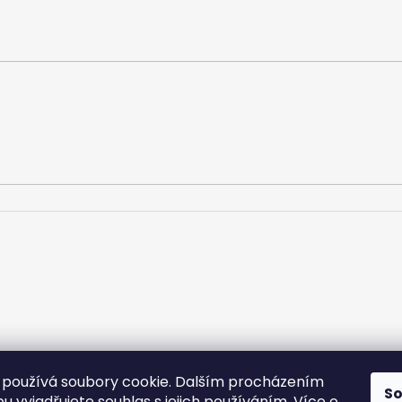
používá soubory cookie. Dalším procházením
S
u vyjadřujete souhlas s jejich používáním.
Více o