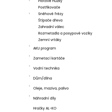
Plotové nůžky
Postřikovače
Sněhové frézy
Štípače dřeva
Zahradní válec
Rozmetadla a posypové vozíky
Zemní vrtáky
AKU program
Zametací kartáče
Vodní technika
Dům/dílna
Oleje, maziva, palivo
Náhradní díly
Hračky AL-KO