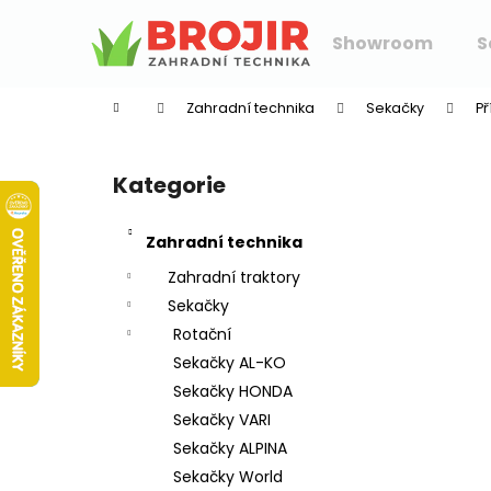
K
Přejít
na
o
Showroom
S
obsah
Zpět
Zpět
š
do
do
í
Zahradní technika
Sekačky
Př
k
obchodu
obchodu
P
o
Kategorie
Přeskočit
s
kategorie
t
Zahradní technika
r
a
Zahradní traktory
n
Sekačky
n
Rotační
í
Sekačky AL-KO
p
Sekačky HONDA
a
Sekačky VARI
n
Sekačky ALPINA
e
Sekačky World