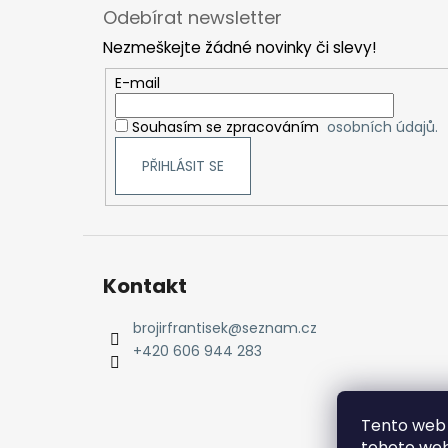
á
Odebírat newsletter
p
Nezmeškejte žádné novinky či slevy!
a
t
E-mail
í
Souhasím se zpracováním
osobních údajů.
PŘIHLÁSIT SE
Kontakt
brojirfrantisek
@
seznam.cz
+420 606 944 283
Tento web 
tohoto web