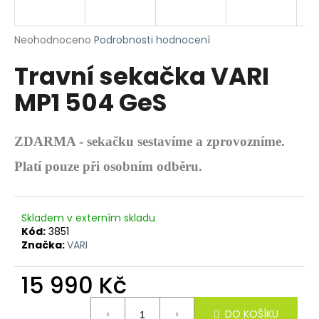
R
a
j
M
Průměrné
Neohodnoceno
Podrobnosti hodnocení
í
hodnocení
Travní sekačka VARI
produktu
A
t
je
?
MP1 504 GeS
0,0
z
5
hvězdiček.
ZDARMA - sekačku sestavíme a zprovozníme.
HLEDAT
Platí pouze při osobním odběru.
Skladem v externím skladu
D
Kód:
3851
o
Značka:
VARI
p
o
15 990 Kč
r
Měrná
u
DO KOŠÍKU
cena: