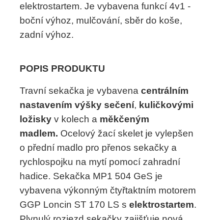
elektrostartem. Je vybavena funkcí 4v1 -
boční výhoz, mulčování, sběr do koše,
zadní výhoz.
POPIS PRODUKTU
Travní sekačka je vybavena
centrálním
nastavením výšky sečení
,
kuličkovými
ložisky
v kolech a
měkčeným
madlem.
Ocelový žací skelet je vylepšen
o přední madlo pro přenos sekačky a
rychlospojku na mytí pomocí zahradní
hadice. Sekačka MP1 504 GeS je
vybavena výkonným čtyřtaktním motorem
GGP Loncin ST 170 LS s
elektrostartem
.
Plynulý rozjezd sekačky zajišťuje nová