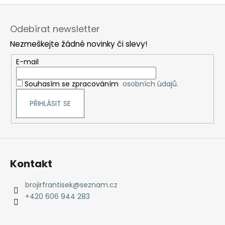
Z
á
Odebírat newsletter
p
Nezmeškejte žádné novinky či slevy!
a
t
E-mail
í
Souhasím se zpracováním
osobních údajů.
PŘIHLÁSIT SE
Kontakt
brojirfrantisek
@
seznam.cz
+420 606 944 283