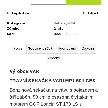
č
u
j
Zeptat se
Sdílet
e
m
Kategorie
:
Sekačky VARI
e
Záruka
:
2 roky
EAN
:
8008984858503
Popis
Související (5)
Hodnocení
Diskuze
Značka
Výrobce:VARI
TRAVNÍ SEKAČKA VARI MP1 504 GES
Benzinová sekačka na trávu s pojezdem a
šíří záběru 50 cm je osazena čtyřtaktním
motorem GGP Loncin ST 170 LS s