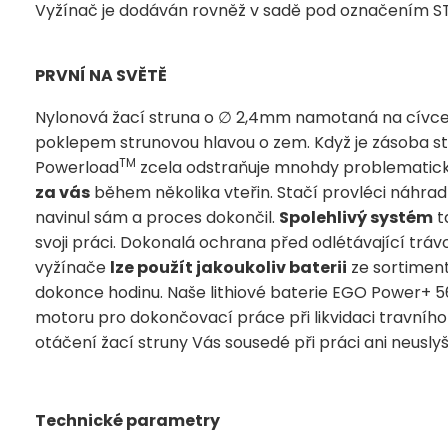
Vyžínač je dodáván rovněž v sadě pod označením
S
PRVNÍ NA SVĚTĚ
Nylonová žací struna o ∅ 2,4mm namotaná na cívce
poklepem strunovou hlavou o zem. Když je zásoba st
TM
Powerload
zcela odstraňuje mnohdy problematick
za vás
během několika vteřin. Stačí provléci náhradn
navinul sám a proces dokončil.
Spolehlivý systém
t
svoji práci. Dokonalá ochrana před odlétávající tr
vyžínače
lze použít jakoukoliv baterii
ze sortiment
dokonce hodinu. Naše lithiové baterie EGO Power+
motoru pro dokončovací práce při likvidaci travního 
otáčení žací struny Vás sousedé při práci ani neusly
Technické parametry