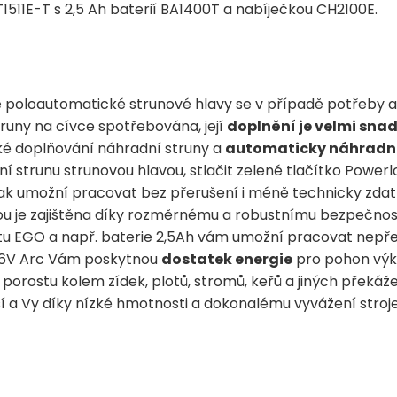
T1511E-T
s 2,5 Ah baterií BA1400T a nabíječkou CH2100E.
 poloautomatické strunové hlavy se v případě potřeby 
runy na cívce spotřebována, její
doplnění je velmi sna
é doplňování náhradní struny a
automaticky náhradní 
í strunu strunovou hlavou, stlačit zelené tlačítko Power
ak umožní pracovat bez přerušení i méně technicky zdat
ávou je zajištěna díky rozměrnému a robustnímu bezpečno
u EGO a např. baterie 2,5Ah vám umožní pracovat nepřetr
 56V Arc Vám poskytnou
dostatek energie
pro pohon výk
porostu kolem zídek, plotů, stromů, keřů a jiných překáže
ší a Vy díky nízké hmotnosti a dokonalému vyvážení stroj