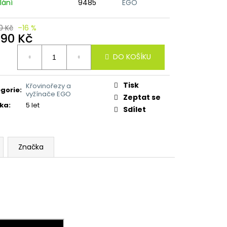
lání
9485
EGO
0 Kč
–16 %
490 Kč
ná
DO KOŠÍKU
:
Tisk
Křovinořezy a
gorie
:
vyžínače EGO
Zeptat se
ka
:
5 let
Sdílet
Značka