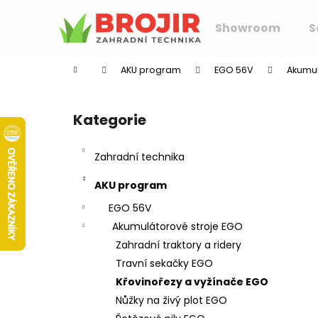
K
Přejít
na
o
Showroom
S
obsah
Zpět
Zpět
š
do
do
í
AKU program
EGO 56V
Akumul
k
obchodu
obchodu
P
o
Kategorie
Přeskočit
s
kategorie
t
Zahradní technika
r
a
AKU program
n
EGO 56V
n
Akumulátorové stroje EGO
í
Zahradní traktory a ridery
p
Travní sekačky EGO
a
Křovinořezy a vyžínače EGO
n
Nůžky na živý plot EGO
e