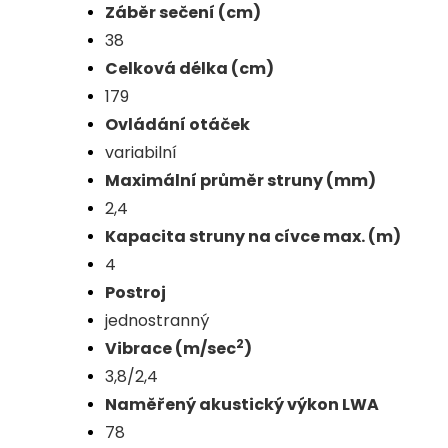
Záběr sečení (cm)
38
Celková délka (cm)
179
Ovládání otáček
variabilní
Maximální průměr struny (mm)
2,4
Kapacita struny na cívce max. (m)
4
Postroj
jednostranný
2
Vibrace (m/sec
)
3,8/2,4
Naměřený akustický výkon LWA
78