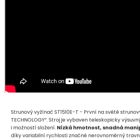
Strunový vyžínač ST1510E-T - První na světě struno
TECHNOLOGY“. Stroj je vybaven teleskopicky výsuvný
i možností složení.
Nízká hmotnost, snadná mani
díky variabilní rychlosti značně nerovnoměrný trav