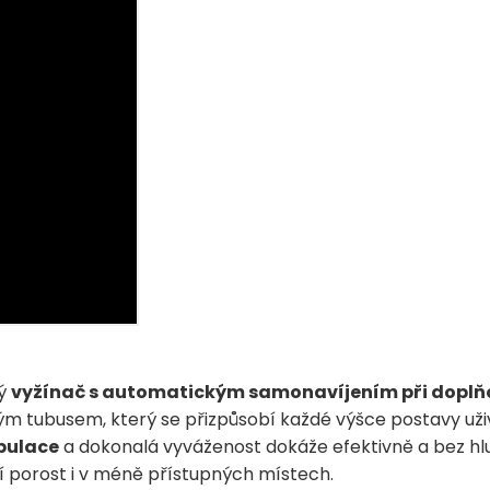
vý
vyžínač s automatickým samonavíjením při doplňo
m tubusem, který se přizpůsobí každé výšce postavy uživ
pulace
a dokonalá vyváženost dokáže efektivně a bez hlu
ní porost i v méně přístupných místech.