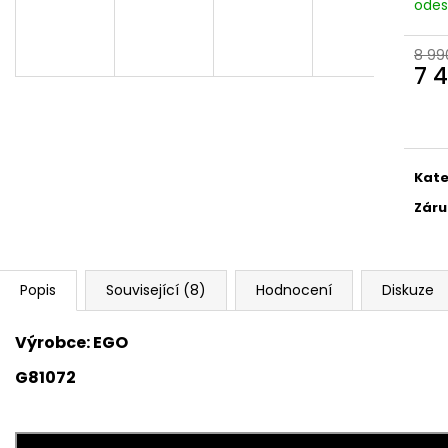
odes
A
8 99
7 
Měr
R
cena
M
Kate
Záru
A
Popis
Související (8)
Hodnocení
Diskuze
Výrobce: EGO
G81072