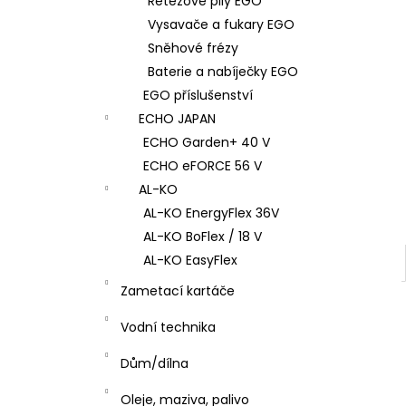
Řetězové pily EGO
l
Vysavače a fukary EGO
Sněhové frézy
Baterie a nabíječky EGO
EGO příslušenství
ECHO JAPAN
ECHO Garden+ 40 V
ECHO eFORCE 56 V
AL-KO
AL-KO EnergyFlex 36V
AL-KO BoFlex / 18 V
AL-KO EasyFlex
Zametací kartáče
Vodní technika
Dům/dílna
Oleje, maziva, palivo