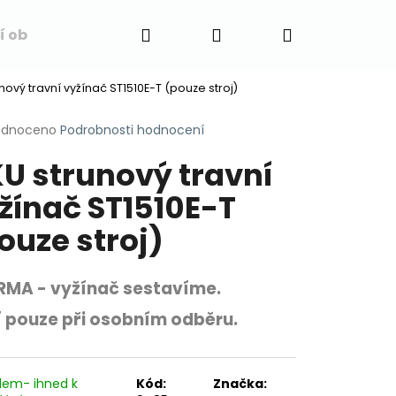
Hledat
Přihlášení
Nákupní
í obchodu
Napište nám
Blog
Obchodní 
nový travní vyžínač ST1510E-T (pouze stroj)
košík
rné
odnoceno
Podrobnosti hodnocení
cení
U strunový travní
ktu
žínač ST1510E-T
ouze stroj)
ček.
MA - vyžínač sestavíme.
í pouze při osobním odběru.
dem- ihned k
Kód:
Značka: