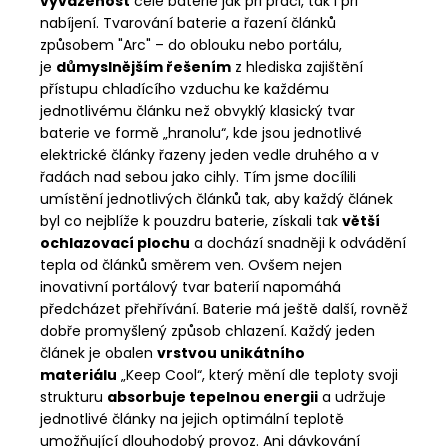
vyváženost
celé baterie jak při práci, tak i při
nabíjení. Tvarování baterie a řazení článků
způsobem "Arc" – do oblouku nebo portálu,
je
důmyslnějším řešením
z hlediska zajištění
přístupu chladícího vzduchu ke každému
jednotlivému článku než obvyklý klasický tvar
baterie ve formě „hranolu“, kde jsou jednotlivé
elektrické články řazeny jeden vedle druhého a v
řadách nad sebou jako cihly. Tím jsme docílili
umístění jednotlivých článků tak, aby každý článek
byl co nejblíže k pouzdru baterie, získali tak
větší
ochlazovací plochu
a dochází snadněji k odvádění
tepla od článků směrem ven. Ovšem nejen
inovativní portálový tvar baterií napomáhá
předcházet přehřívání. Baterie má ještě další, rovněž
dobře promyšlený způsob chlazení. Každý jeden
článek je obalen
vrstvou unikátního
materiálu
„Keep Cool“, který mění dle teploty svoji
strukturu
absorbuje tepelnou energii
a udržuje
jednotlivé články na jejich optimální teplotě
umožňující dlouhodobý provoz. Ani dávkování