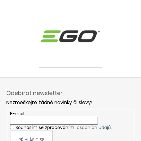
Z
á
Odebírat newsletter
p
Nezmeškejte žádné novinky či slevy!
a
t
E-mail
í
Souhasím se zpracováním
osobních údajů.
PŘIHLÁSIT SE