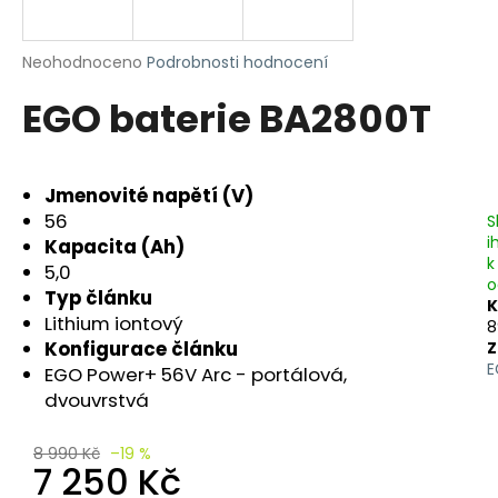
R
a
j
M
Průměrné
Neohodnoceno
Podrobnosti hodnocení
í
hodnocení
A
EGO baterie BA2800T
produktu
t
je
?
0,0
z
5
Jmenovité napětí (V)
hvězdiček.
56
S
i
Kapacita (Ah)
HLEDAT
k
5,0
o
Typ článku
K
Lithium iontový
8
Konfigurace článku
Z
D
E
EGO Power+ 56V Arc - portálová,
o
dvouvrstvá
p
o
r
8 990 Kč
–19 %
7 250 Kč
u