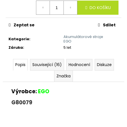
č
Měrná
u
DO KOŠÍKU
cena:
j
e
m
Zeptat se
Sdílet
e
Akumulátorové stroje
Kategorie
:
EGO
Záruka
:
5 let
Popis
Související (16)
Hodnocení
Diskuze
Značka
Výrobce:
EGO
G80079