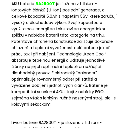
AKU baterie
BA2800T
je složena z Lithium-
iontových článků (Li-Ion) poslední generace, o
celkové kapacitě 5,0Ah s napětím 56V, které zaručují
vysoký a dlouhodobý výkon. Svojí kapacitou a
využitelnou energií se tak staví se energetickou
špičku v nabídce baterií této kategorie na trhu.
Patentově chráněná konstrukce zajišťuje dokonalé
chlazení a teplotní vyváženost celé baterie jak při
práci, tak i při nabíjení. Technologie „Keep Cool“
absorbuje tepelnou energii a udržuje jednotlivé
články na jejich optimální teplotě umožňující
dlouhodobý provoz. Elektronický "balancer"
optimalizuje rovnoměrný odběr při zátěži a
vyvážené dobíjení jednotlivých článků. Baterie je
kompatibilní se všemi AKU stroji z nabídky EGO,
zejména však s lehkými ručně nesenými stroji, ale i s
kolovými sekačkami
Li-ion baterie BA2800T - je složena z Lithium-