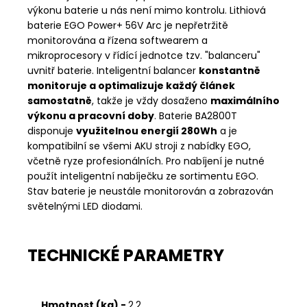
výkonu baterie u nás není mimo kontrolu. Lithiová
baterie EGO Power+ 56V Arc je nepřetržitě
monitorována a řízena softwearem a
mikroprocesory v řídící jednotce tzv. "balanceru"
uvnitř baterie. Inteligentní balancer
konstantně
monitoruje a optimalizuje každý článek
samostatně
, takže je vždy dosaženo
maximálního
výkonu a pracovní doby
. Baterie BA2800T
disponuje
využitelnou energií 280Wh
a je
kompatibilní se všemi AKU stroji z nabídky EGO,
včetně ryze profesionálních. Pro nabíjení je nutné
použít inteligentní nabíječku ze sortimentu EGO.
Stav baterie je neustále monitorován a zobrazován
světelnými LED diodami.
TECHNICKÉ PARAMETRY
Hmotnost (kg) -
2,2