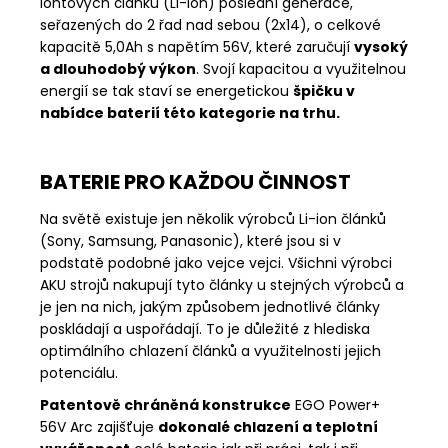
iontových článků (Li-Ion) poslední generace,
seřazených do 2 řad nad sebou (2x14), o celkové
kapacitě 5,0Ah s napětím 56V, které zaručují
vysoký
a dlouhodobý výkon
. Svojí kapacitou a využitelnou
energií se tak staví se energetickou
špičku v
nabídce baterií této kategorie na trhu.
BATERIE PRO KAŽDOU ČINNOST
Na světě existuje jen několik výrobců Li-ion článků
(Sony, Samsung, Panasonic), které jsou si v
podstatě podobné jako vejce vejci. Všichni výrobci
AKU strojů nakupují tyto články u stejných výrobců a
je jen na nich, jakým způsobem jednotlivé články
poskládají a uspořádají. To je důležité z hlediska
optimálního chlazení článků a využitelnosti jejich
potenciálu.
Patentově chráněná konstrukce
EGO Power+
56V Arc zajišťuje
dokonalé chlazení a teplotní