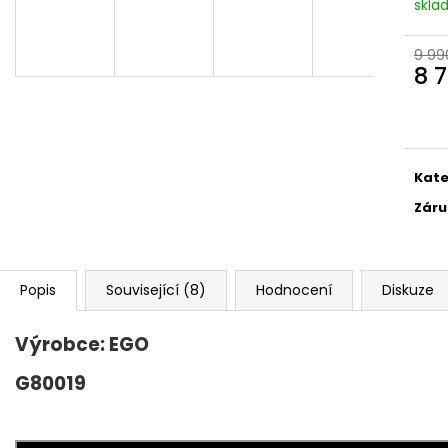
skla
A
9 99
8 
Měr
R
cena
M
Kate
Záru
A
Popis
Související (8)
Hodnocení
Diskuze
Výrobce: EGO
G80019