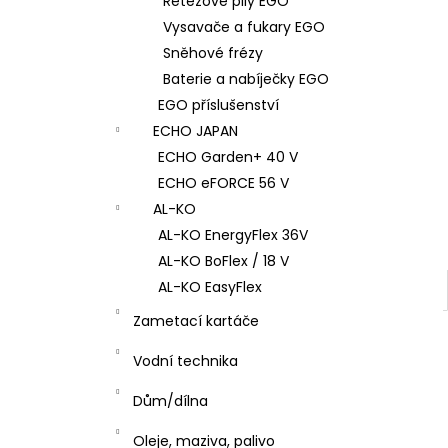
Řetězové pily EGO
l
Vysavače a fukary EGO
Sněhové frézy
Baterie a nabíječky EGO
EGO příslušenství
ECHO JAPAN
ECHO Garden+ 40 V
ECHO eFORCE 56 V
AL-KO
AL-KO EnergyFlex 36V
AL-KO BoFlex / 18 V
AL-KO EasyFlex
Zametací kartáče
Vodní technika
Dům/dílna
Oleje, maziva, palivo