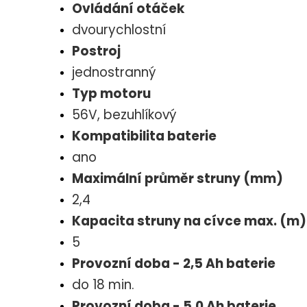
Ovládání otáček
dvourychlostní
Postroj
jednostranný
Typ motoru
56V, bezuhlíkový
Kompatibilita baterie
ano
Maximální průměr struny (mm)
2,4
Kapacita struny na cívce max. (m)
5
Provozní doba - 2,5 Ah baterie
do 18 min.
Provozní doba - 5,0 Ah baterie