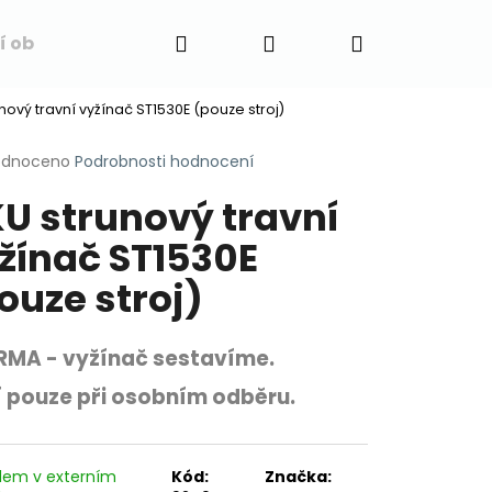
Hledat
Přihlášení
Nákupní
í obchodu
Napište nám
Blog
Obchodní 
nový travní vyžínač ST1530E (pouze stroj)
košík
rné
odnoceno
Podrobnosti hodnocení
cení
U strunový travní
ktu
žínač ST1530E
ouze stroj)
ček.
MA - vyžínač sestavíme.
í pouze při osobním odběru.
dem v externím
Kód:
Značka: