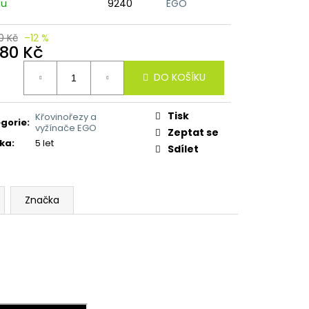
du
9240
EGO
0 Kč
–12 %
780 Kč
ná
DO KOŠÍKU
:
Tisk
Křovinořezy a
gorie
:
vyžínače EGO
Zeptat se
ka
:
5 let
Sdílet
Značka