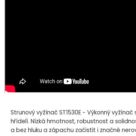
Strunový vyžínač ST1530E - Výkonný vyžín
hřídelí. Nízká hmotnost, robustnost a solid
a bez hluku a zápachu začistit i značně ner