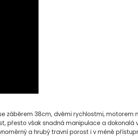
ač se záběrem 38cm, dvěmi rychlostmi, motorem
nost, přesto však snadná manipulace a dokonalá
ovnoměrný a hrubý travní porost i v méně příst