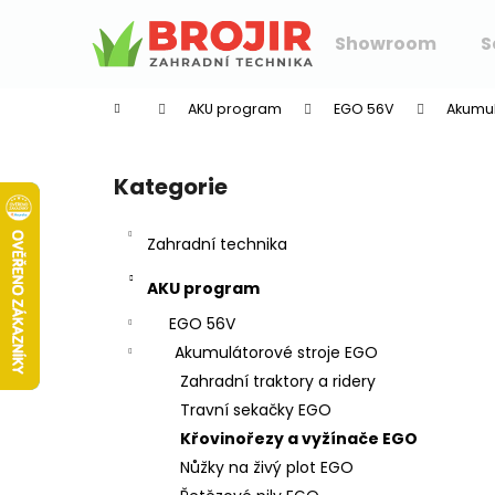
K
Přejít
na
o
Showroom
S
obsah
Zpět
Zpět
š
do
do
í
AKU program
EGO 56V
Akumul
k
obchodu
obchodu
P
o
Kategorie
Přeskočit
s
kategorie
t
Zahradní technika
r
a
AKU program
n
EGO 56V
n
Akumulátorové stroje EGO
í
Zahradní traktory a ridery
p
Travní sekačky EGO
a
Křovinořezy a vyžínače EGO
n
Nůžky na živý plot EGO
e