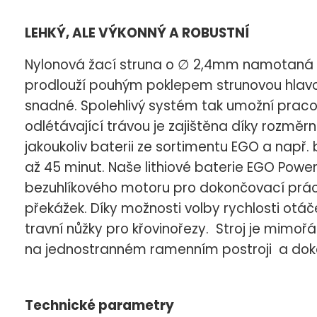
LEHKÝ, ALE VÝKONNÝ A ROBUSTNÍ
Nylonová žací struna o ∅ 2,4mm namotaná 
prodlouží pouhým poklepem strunovou hlavou 
snadné. Spolehlivý systém tak umožní praco
odlétávající trávou je zajištěna díky rozmě
jakoukoliv baterii ze sortimentu EGO a např.
až 45 minut. Naše lithiové baterie EGO Po
bezuhlíkového motoru pro dokončovací práce p
překážek. Díky možnosti volby rychlosti otáč
travní nůžky pro křovinořezy. Stroj je mimoř
na jednostranném ramenním postroji a doko
Technické parametry