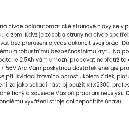
na cívce poloautomatické strunové hlavy se v 
o zem. Když je zásoba struny na cívce spotřebo
vat bez přerušení a včas dokončit svoji práci. 
rnému a robustnímu bezpečnostnímu krytu. Na po
 baterie 2,5Ah vám umožní pracovat nepřetržitě a
wer+ 56V Arc Vám poskytnou dostatek energie pr
ři likvidaci travního porostu kolem zídek, plotů
ení lze jako sekací nástroj použít RTX2300, prof
ádně tichý a sousedé Vás při práci ani neuslyší. 
nalému vyvážení stroje ani nepocítíte únavu.