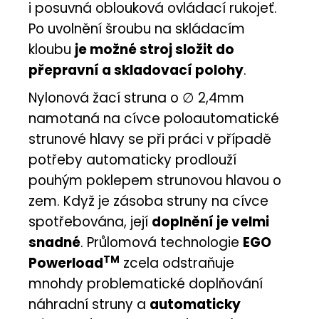
i posuvná oblouková ovládací rukojeť.
Po uvolnění šroubu na skládacím
kloubu
je možné stroj složit do
přepravní a skladovací polohy
.
Nylonová žací struna o ∅ 2,4mm
namotaná na cívce poloautomatické
strunové hlavy se při práci v případě
potřeby automaticky prodlouží
pouhým poklepem strunovou hlavou o
zem. Když je zásoba struny na cívce
spotřebována, její
doplnění je velmi
snadné
. Průlomová technologie
EGO
TM
Powerload
zcela odstraňuje
mnohdy problematické doplňování
náhradní struny a
automaticky