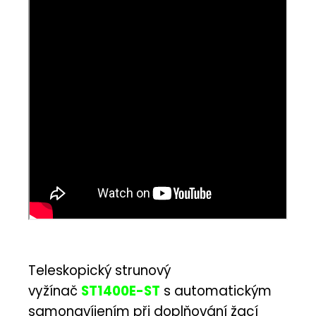
Teleskopický strunový
vyžínač
ST1400E-ST
s automatickým
samonavíjením při doplňování žací