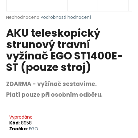
R
a
j
M
Průměrné
Neohodnoceno
Podrobnosti hodnocení
í
hodnocení
A
AKU teleskopický
produktu
t
je
?
strunový travní
0,0
z
vyžínač EGO ST1400E-
5
hvězdiček.
ST (pouze stroj)
HLEDAT
ZDARMA - vyžínač sestavíme.
Platí pouze při osobním odběru.
D
o
p
Vyprodáno
o
Kód:
8958
r
Značka:
EGO
u