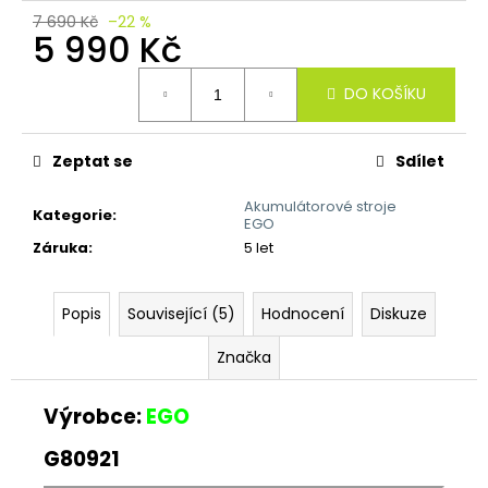
č
7 690 Kč
–22 %
u
5 990 Kč
j
e
Měrná
DO KOŠÍKU
m
cena:
e
Zeptat se
Sdílet
Akumulátorové stroje
Kategorie
:
EGO
Záruka
:
5 let
Popis
Související (5)
Hodnocení
Diskuze
Značka
Výrobce:
EGO
G80921