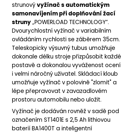
strunový
vyžínač s automatickým
samonavíjením při doplňování žací
struny
„POWERLOAD TECHNOLOGY“.
Dvourychlostní vyžínač v variabilním
ovládáním rychlosti se záběrem 35cm.
Teleskopicky výsuvný tubus umožňuje
dokonale délku stroje přizpůsobit každé
postavě a dokonalou vyváženost ocení
i velmi náročný uživatel. Skládací kloub
umožňuje vyžínač v polovině "zlomit" a
lépe přepravovat v zavazadlovém
prostoru automobilu nebo uložit.
Vyžínač je dodáván rovněž v sadě pod
označením ST1401E s 2,5 Ah lithiovou
baterií BA1400T a inteligentní