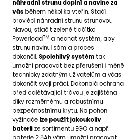
náhradní strunu doplní a navine za
vás
během několika vteřin. Stačí
provléci náhradní strunu strunovou
hlavou, stlačit zelené tlačítko
TM
Powerload
a nechat systém, aby
strunu navinul sám a proces
dokončil.
Spolehlivý systém
tak
umožní pracovat bez přerušení i méně
technicky zdatným uživatelům a včas
dokončit svoji práci. Dokonalá ochrana
před odlétávající trávou je zajištěna
díky rozměrnému a robustnímu
bezpečnostnímu krytu. Na pohon
vyžínače
lze použít jakoukoliv
baterii
ze sortimentu EGO a např.
baterie 2,5Ah vám umožní pracovat