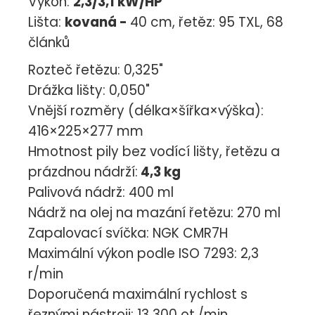
Výkon:
2,3/3,1 kW/HP
Lišta:
kovaná -
40 cm, řetěz: 95 TXL, 68
článků
Rozteč řetězu: 0,325"
Drážka lišty: 0,050"
Vnější rozměry (délka×šířka×výška):
416×225×277 mm
Hmotnost pily bez vodící lišty, řetězu a
prázdnou nádrží:
4,3 kg
Palivová nádrž: 400 ml
Nádrž na olej na mazání řetězu: 270 ml
Zapalovací svíčka: NGK CMR7H
Maximální výkon podle ISO 7293: 2,3
r/min
Doporučená maximální rychlost s
řeznými nástroji: 13 300 ot./min