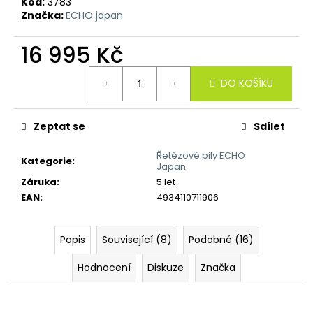
č
Kód:
3783
u
Značka:
ECHO japan
j
e
16 995 Kč
m
Měrná
e
DO KOŠÍKU
cena:
Zeptat se
Sdílet
Řetězové pily ECHO
Kategorie
:
Japan
Záruka
:
5 let
EAN
:
4934110711906
Popis
Související (8)
Podobné (16)
Hodnocení
Diskuze
Značka