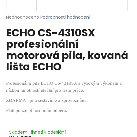
R
a
j
M
Průměrné
Neohodnoceno
Podrobnosti hodnocení
í
hodnocení
ECHO CS-4310SX
produktu
A
t
je
?
profesionální
0,0
z
motorová pila, kovaná
5
hvězdiček.
lišta ECHO
HLEDAT
Profesionální pila ECHO CS-4310SX s vysokým výkonem a
nízkou hmotností ideální pro lesní práce.
D
ZDARMA - pilu sestavíme a zprovozníme.
o
p
Platí pouze při osobním odběru.
o
r
u
Skladem- ihned k odeslání