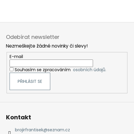
Z
á
Odebírat newsletter
p
Nezmeškejte žádné novinky či slevy!
a
t
E-mail
í
Souhasím se zpracováním
osobních údajů.
PŘIHLÁSIT SE
Kontakt
brojirfrantisek
@
seznam.cz