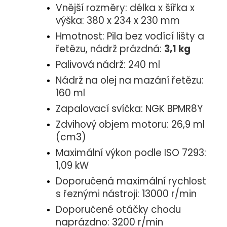
Vnější rozměry: délka x šířka x
výška: 380 x 234 x 230 mm
Hmotnost: Pila bez vodící lišty a
řetězu, nádrž prázdná:
3,1 kg
Palivová nádrž: 240 ml
Nádrž na olej na mazání řetězu:
160 ml
Zapalovací svíčka: NGK BPMR8Y
Zdvihový objem motoru: 26,9 ml
(cm3)
Maximální výkon podle ISO 7293:
1,09 kW
Doporučená maximální rychlost
s řeznými nástroji: 13000 r/min
Doporučené otáčky chodu
naprázdno: 3200 r/min