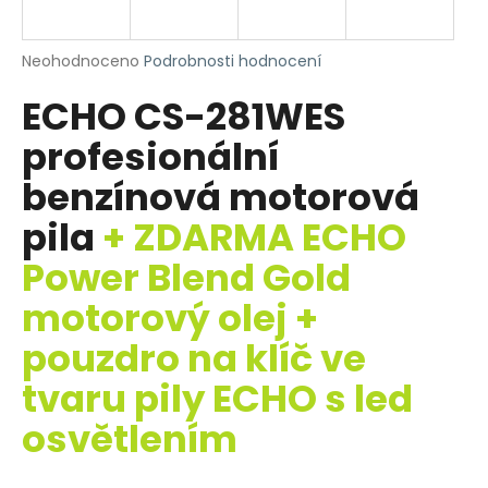
R
a
j
M
Průměrné
Neohodnoceno
Podrobnosti hodnocení
í
hodnocení
A
ECHO CS-281WES
produktu
t
je
?
profesionální
0,0
z
benzínová motorová
5
hvězdiček.
pila
+ ZDARMA ECHO
HLEDAT
Power Blend Gold
motorový olej +
pouzdro na klíč ve
D
o
tvaru pily ECHO s led
p
o
osvětlením
r
u