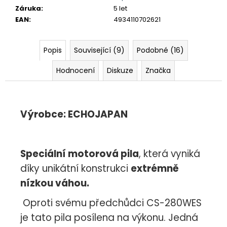
Záruka
:
5 let
EAN
:
4934110702621
Popis
Související (9)
Podobné (16)
Hodnocení
Diskuze
Značka
Výrobce:
ECHOJAPAN
Speciální motorová pila
, která vyniká
díky unikátní konstrukci
extrémně
nízkou váhou.
Oproti svému předchůdci CS-280WES
je tato pila posílena na výkonu. Jedná