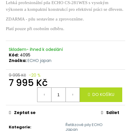
č
Lehká profesionální pila ECHO CS-281WES s vysokým
u
výkonem a kompaktní konstrukcí pro efektivní práci se dřevem.
j
e
ZDARMA - pilu sestavíme a zprovozníme.
m
Platí pouze při osobním odběru.
e
Skladem- ihned k odeslání
Kód:
4095
Značka:
ECHO japan
9 995 Kč
–20 %
7 995 Kč
Měrná
DO KOŠÍKU
cena:
Zeptat se
Sdílet
Řetězové pily ECHO
Kategorie
:
Japan