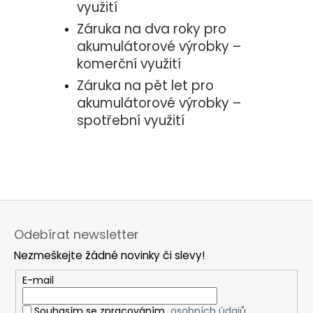
využití
Záruka na dva roky pro
akumulátorové výrobky –
komerční využití
Záruka na pět let pro
akumulátorové výrobky –
spotřební využití
Z
á
Odebírat newsletter
p
Nezmeškejte žádné novinky či slevy!
a
t
E-mail
í
Souhasím se zpracováním
osobních údajů.