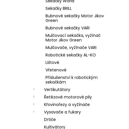
e
Sekačky World
l
Sekačky BRILL
Bubnové sekačky Motor Jikov
Green
Bubnové sekačky VARI
Mulčovací sekačka, vyžínač
Motor Jikov Green
Mulčovače, vyžínače VARI
Robotické sekačky AL-KO
Lištové
Vřetenové
Příslušenství k robotickým
sekačkám
Vertikutátory
Řetězové motorové pily
Křovinořezy a vyžínače
Vysavače a fukary
Drtiče
Kultivátory