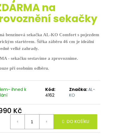
 ZDARMA na
rovoznění sekačky
ná benzínová sekačka AL-KO Comfort s pojezdem
trickým startérem. Šířka záběru 46 cm je ideální
ředně velké zahrady.
A - sekačku sestavíme a zprovozníme.
pouze při osobním odběru.
dem- ihned k
Kód:
Značka:
AL-
lání
4162
KO
 990 Kč
ná
DO KOŠÍKU
: