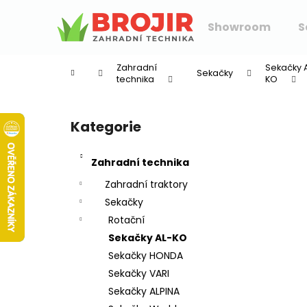
K
Přejít
na
o
Showroom
S
obsah
Zpět
Zpět
š
do
do
í
Zahradní
Sekačky 
Sekačky
k
obchodu
obchodu
technika
KO
P
o
Kategorie
Přeskočit
s
kategorie
t
Zahradní technika
r
a
Zahradní traktory
n
Sekačky
n
Rotační
í
Sekačky AL-KO
p
Sekačky HONDA
a
Sekačky VARI
n
Sekačky ALPINA