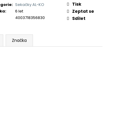
Tisk
gorie
:
Sekačky AL-KO
ka
:
6 let
Zeptat se
4003718356830
Sdílet
Značka