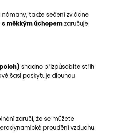
z námahy, takže sečení zvládne
 s měkkým úchopem
zaručuje
 poloh)
snadno přizpůsobíte střih
vé šasi poskytuje dlouhou
nění zaručí, že se můžete
 Aerodynamické proudění vzduchu