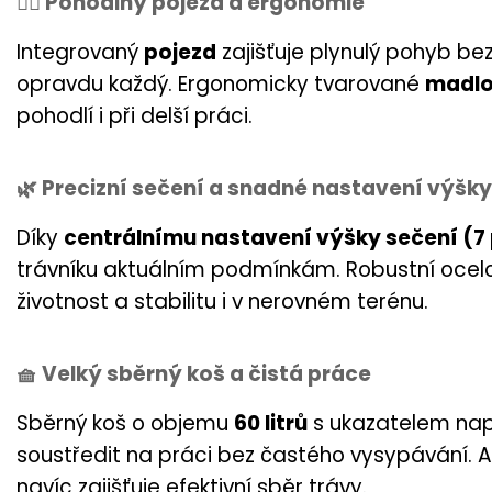
🚶‍♂️ Pohodlný pojezd a ergonomie
Integrovaný
pojezd
zajišťuje plynulý pohyb be
opravdu každý. Ergonomicky tvarované
madlo
pohodlí i při delší práci.
🌿 Precizní sečení a snadné nastavení výšky
Díky
centrálnímu nastavení výšky sečení (7
trávníku aktuálním podmínkám. Robustní ocelo
životnost a stabilitu i v nerovném terénu.
🧺 Velký sběrný koš a čistá práce
Sběrný koš o objemu
60 litrů
s ukazatelem napl
soustředit na práci bez častého vysypávání.
navíc zajišťuje efektivní sběr trávy.