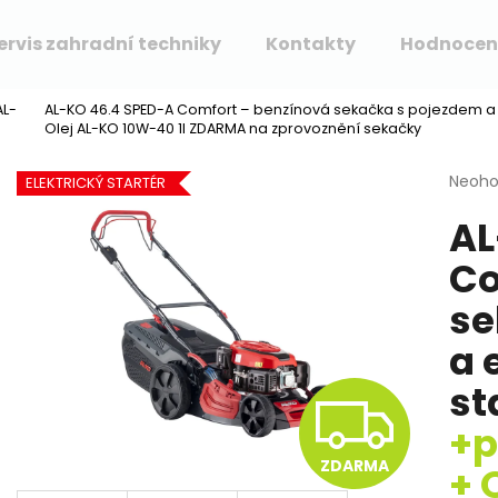
ervis zahradní techniky
Kontakty
Hodnocen
AL-
AL-KO 46.4 SPED-A Comfort – benzínová sekačka s pojezdem a
Co potřebujete najít?
Olej AL-KO 10W-40 1l ZDARMA na zprovoznění sekačky
Průmě
Neoh
ELEKTRICKÝ STARTÉR
hodno
HLEDAT
AL
produ
je
Co
0,0
z
Doporučujeme
se
5
hvězdi
a 
st
Z
+p
ZDARMA
+ 