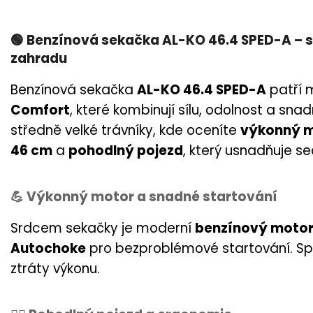
🟢
Benzínová sekačka AL-KO 46.4 SPED-A – s
zahradu
Benzínová sekačka
AL-KO 46.4 SPED-A
patří 
Comfort
, které kombinují sílu, odolnost a sna
středně velké trávníky, kde oceníte
výkonný m
46 cm
a
pohodlný pojezd
, který usnadňuje se
💪 Výkonný motor a snadné startování
Srdcem sekačky je moderní
benzínový motor
Autochoke
pro bezproblémové startování. Spol
ztráty výkonu.