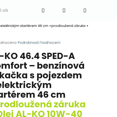
Hledat
Přihlášení
Nákupní
í obchodu
Napište nám
Blog
Obchodní 
 elektrickým startérem 46 cm
+prodloužená záruka +
košík
rné
odnoceno
Podrobnosti hodnocení
cení
-KO 46.4 SPED-A
ktu
mfort – benzínová
kačka s pojezdem
ček.
elektrickým
artérem 46 cm
rodloužená záruka
Olej AL-KO 10W-40