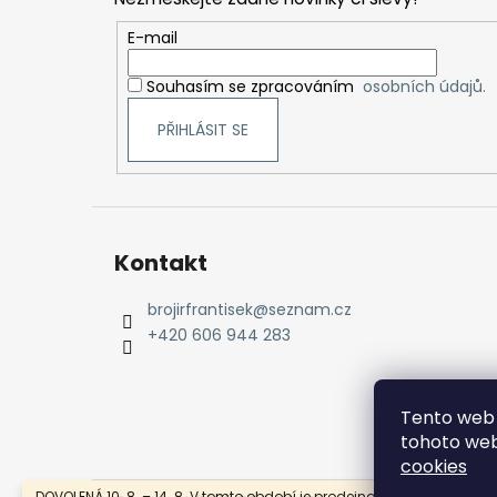
a
t
E-mail
í
Souhasím se zpracováním
osobních údajů.
PŘIHLÁSIT SE
Kontakt
brojirfrantisek
@
seznam.cz
+420 606 944 283
Tento web 
tohoto web
cookies
DOVOLENÁ 10. 8. – 14. 8. V tomto období je prodejna, e-shop i servis