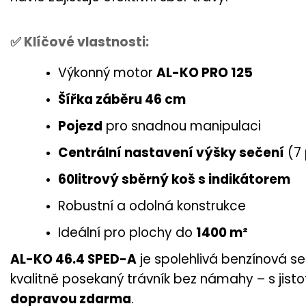
✅
Klíčové vlastnosti:
Výkonný motor
AL-KO PRO 125
Šířka záběru 46 cm
Pojezd
pro snadnou manipulaci
Centrální nastavení výšky sečení
(7 
60litrový sběrný koš s indikátorem
Robustní a odolná konstrukce
Ideální pro plochy do
1400 m²
AL-KO 46.4 SPED-A
je spolehlivá benzínová s
kvalitně posekaný trávník bez námahy – s jist
dopravou zdarma
.