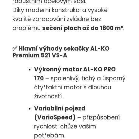
robustním ocelovým šasi.
Díky moderní konstrukci a vysoké
kvalitě zpracování zvládne bez
problému
sečení ploch až do 1800 m²
.
✅
Hlavní výhody sekačky AL-KO
Premium 521 VS-A
Výkonný motor AL-KO PRO
170
– spolehlivý, tichý a úsporný
čtyřtaktní motor s dlouhou
životností.
Variabilní pojezd
(VarioSpeed)
– přizpůsobení
rychlosti chůze vašim
potřebám.