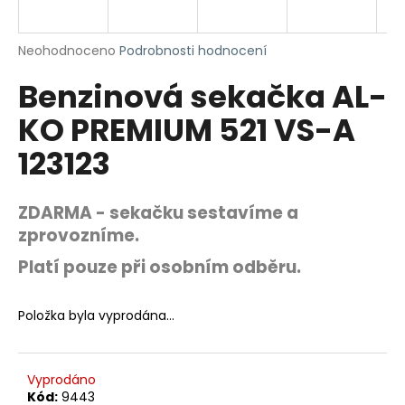
R
a
j
M
Průměrné
Neohodnoceno
Podrobnosti hodnocení
í
hodnocení
Benzinová sekačka AL-
produktu
A
t
je
?
KO PREMIUM 521 VS-A
0,0
z
123123
5
hvězdiček.
ZDARMA - sekačku sestavíme a
HLEDAT
zprovozníme.
Platí pouze při osobním odběru.
D
o
Položka byla vyprodána…
p
o
r
Vyprodáno
u
Kód:
9443