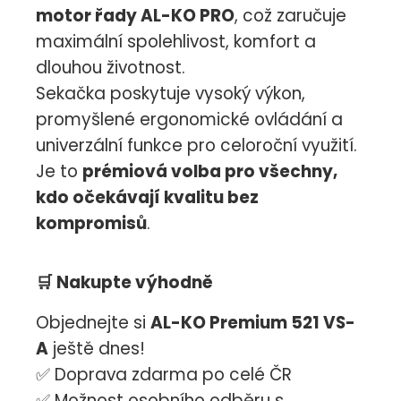
motor řady AL-KO PRO
, což zaručuje
maximální spolehlivost, komfort a
dlouhou životnost.
Sekačka poskytuje vysoký výkon,
promyšlené ergonomické ovládání a
univerzální funkce pro celoroční využití.
Je to
prémiová volba pro všechny,
kdo očekávají kvalitu bez
kompromisů
.
🛒
Nakupte výhodně
Objednejte si
AL-KO Premium 521 VS-
A
ještě dnes!
✅ Doprava zdarma po celé ČR
✅ Možnost osobního odběru s