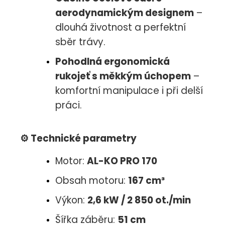
aerodynamickým designem
–
dlouhá životnost a perfektní
sběr trávy.
Pohodlná ergonomická
rukojeť s měkkým úchopem
–
komfortní manipulace i při delší
práci.
⚙️
Technické parametry
Motor:
AL-KO PRO 170
Obsah motoru:
167 cm³
Výkon:
2,6 kW / 2 850 ot./min
Šířka záběru:
51 cm