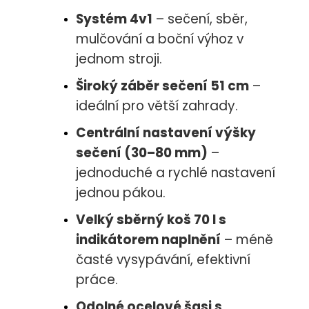
Systém 4v1
– sečení, sběr,
mulčování a boční výhoz v
jednom stroji.
Široký záběr sečení 51 cm
–
ideální pro větší zahrady.
Centrální nastavení výšky
sečení (30–80 mm)
–
jednoduché a rychlé nastavení
jednou pákou.
Velký sběrný koš 70 l s
indikátorem naplnění
– méně
časté vysypávání, efektivní
práce.
Odolné ocelové šasi s