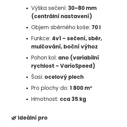
Výška sečení:
30–80 mm
(centrální nastavení)
Objem sběrného koše:
70 l
Funkce:
4v1 – sečení, sběr,
mulčování, boční výhoz
Pohon kol:
ano (variabilní
rychlost – VarioSpeed)
Šasi:
ocelový plech
Pro plochy do:
1 800 m²
Hmotnost:
cca 35 kg
🌿
Ideální pro