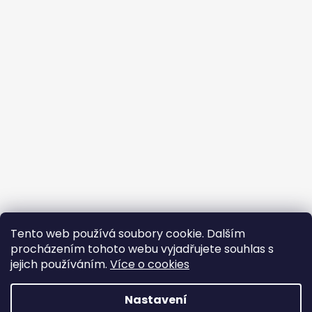
Tento web používá soubory cookie. Dalším
procházením tohoto webu vyjadřujete souhlas s
jejich používáním.
Více o cookies
Vytvořil Shoptet
Nastavení
Copyright 2026
BROJIR.EU - prodej,servis zahradní