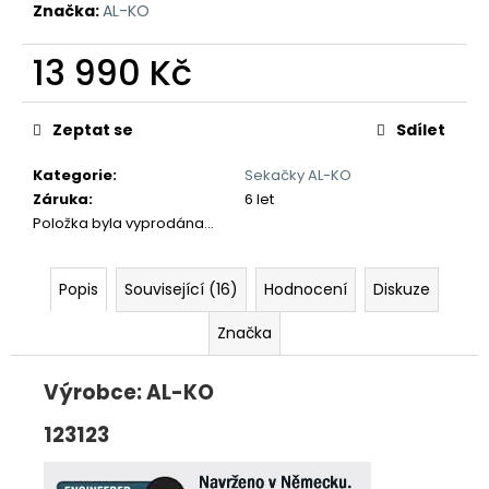
č
Značka:
AL-KO
u
j
13 990 Kč
e
m
Měrná
e
cena:
Zeptat se
Sdílet
Kategorie
:
Sekačky AL-KO
Záruka
:
6 let
Položka byla vyprodána…
Popis
Související (16)
Hodnocení
Diskuze
Značka
Výrobce: AL-KO
123123