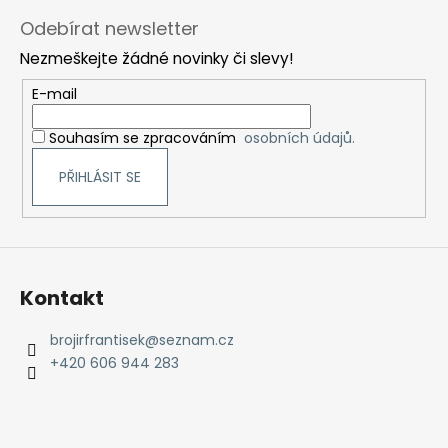
á
Odebírat newsletter
p
Nezmeškejte žádné novinky či slevy!
a
t
E-mail
í
Souhasím se zpracováním
osobních údajů.
PŘIHLÁSIT SE
Kontakt
brojirfrantisek
@
seznam.cz
+420 606 944 283