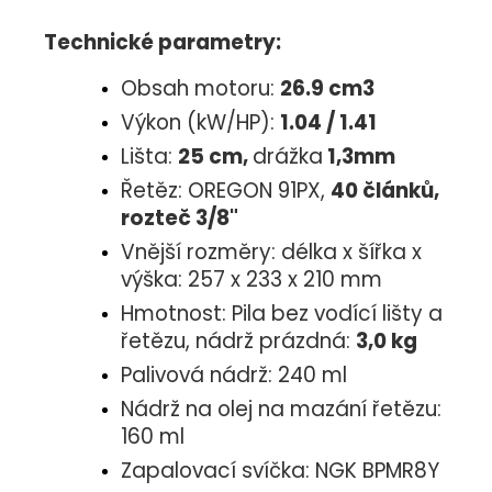
Technické parametry:
Obsah motoru:
26.9 cm3
Výkon (kW/HP):
1.04 / 1.41
Lišta:
25 cm,
drážka
1,3mm
Řetěz: OREGON 91PX,
40 článků,
rozteč 3/8"
Vnější rozměry: délka x šířka x
výška: 257 x 233 x 210 mm
Hmotnost: Pila bez vodící lišty a
řetězu, nádrž prázdná:
3,0 kg
Palivová nádrž: 240 ml
Nádrž na olej na mazání řetězu:
160 ml
Zapalovací svíčka: NGK BPMR8Y