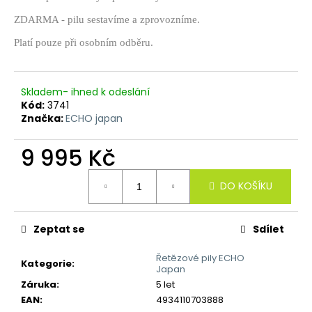
č
u
ZDARMA - pilu sestavíme a zprovozníme.
j
Platí pouze při osobním odběru.
e
m
e
Skladem- ihned k odeslání
Kód:
3741
Značka:
ECHO japan
9 995 Kč
Měrná
DO KOŠÍKU
cena:
Zeptat se
Sdílet
Řetězové pily ECHO
Kategorie
:
Japan
Záruka
:
5 let
EAN
:
4934110703888