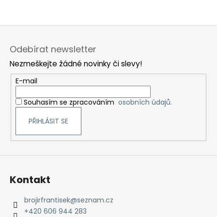
Z
á
Odebírat newsletter
p
Nezmeškejte žádné novinky či slevy!
a
t
E-mail
í
Souhasím se zpracováním
osobních údajů.
PŘIHLÁSIT SE
Kontakt
brojirfrantisek
@
seznam.cz
+420 606 944 283