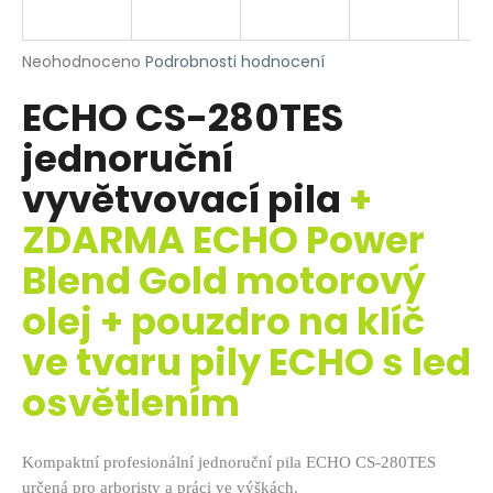
R
a
j
M
Průměrné
Neohodnoceno
Podrobnosti hodnocení
í
hodnocení
ECHO CS-280TES
produktu
A
t
je
?
jednoruční
0,0
z
vyvětvovací pila
+
5
hvězdiček.
ZDARMA ECHO Power
HLEDAT
Blend Gold motorový
olej + pouzdro na klíč
ve tvaru pily ECHO s led
D
o
osvětlením
p
o
r
Kompaktní profesionální jednoruční pila ECHO CS-280TES
u
určená pro arboristy a práci ve výškách.