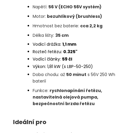
Napětí:
56 V (ECHO 56V systém)
Motor:
bezuhlíkový (brushless)
Hmotnost bez baterie:
cca 2,2 kg
Délka lišty:
35 cm
Vodicí drážka:
1,1 mm
Rozteč řetězu:
0.325"
Vodící články:
59 čl
Výkon: 1,81 kW (s LBP-50-250)
Doba chodu: až
50 minut
s 56V 250 Wh
baterií
Funkce:
rychlonapínání řetězu,
nastavitelná olejová pumpa,
bezpečnostní brzda řetězu
Ideální pro