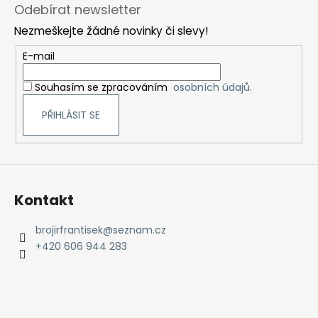
á
Odebírat newsletter
p
Nezmeškejte žádné novinky či slevy!
a
t
E-mail
í
Souhasím se zpracováním
osobních údajů.
PŘIHLÁSIT SE
Kontakt
brojirfrantisek
@
seznam.cz
+420 606 944 283