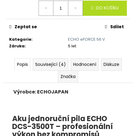
č
Měrná
u
DO KOŠÍKU
cena:
j
e
m
Zeptat se
Sdílet
e
Kategorie
:
ECHO eFORCE 56 V
Záruka
:
5 let
Popis
Související (4)
Hodnocení
Diskuze
Značka
Výrobce: ECHOJAPAN
Aku jednoruční pila ECHO
DCS-3500T – profesionální
výkon bez kompromisů