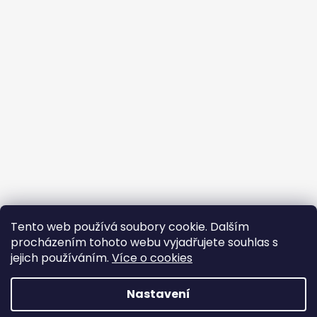
Tento web používá soubory cookie. Dalším
procházením tohoto webu vyjadřujete souhlas s
jejich používáním.
Více o cookies
Vytvořil Shoptet
Nastavení
Copyright 2026
BROJIR.EU - prodej,servis zahradní
techniky AL-KO,prodej náhradních dílů AL-