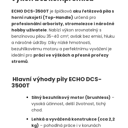
ECHO DCS-3500T
je špičková
aku řetězová pila s
horní rukojetí (Top-Handle)
určená pro
profesionální arboristy, stromolezce i náročné
hobby uživatele
. Nabízí výkon srovnatelný s
benzínovou pilou 35–40 cm³, avšak bez emisí, hluku
a náročné údržby. Díky nízké hmotnosti,
bezuhlíkovému motoru a perfektnímu vyvážení je
ideální pro
práci ve výškách a přesné prořezy
stromů
.
Hlavní výhody pily ECHO DCS-
3500T
Silný bezuhlíkový motor (brushless)
–
vysoká účinnost, delší životnost, tichý
chod.
Lehká a vyvážená konstrukce (cca 2,2
kg)
– pohodlná práce i v korunách