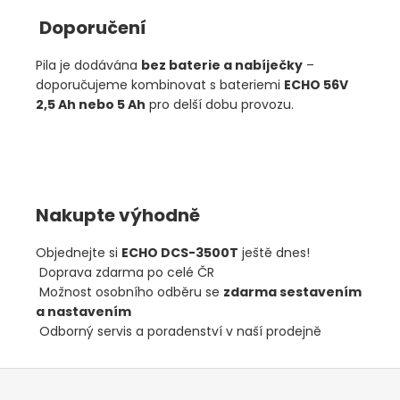
Doporučení
Pila je dodávána
bez baterie a nabíječky
–
doporučujeme kombinovat s bateriemi
ECHO 56V
2,5 Ah nebo 5 Ah
pro delší dobu provozu.
Nakupte výhodně
Objednejte si
ECHO DCS-3500T
ještě dnes!
Doprava zdarma po celé ČR
Možnost osobního odběru se
zdarma sestavením
a nastavením
Odborný servis a poradenství v naší prodejně
Z