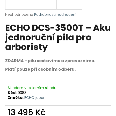
R
a
j
M
Průměrné
Neohodnoceno
Podrobnosti hodnocení
í
hodnocení
ECHO DCS-3500T – Aku
produktu
A
t
je
?
jednoruční pila pro
0,0
z
arboristy
5
hvězdiček.
HLEDAT
ZDARMA - pilu sestavíme a zprovozníme.
Platí pouze při osobním odběru.
D
o
Skladem v externím skladu
Kód:
9383
p
Značka:
ECHO japan
o
r
13 495 Kč
u