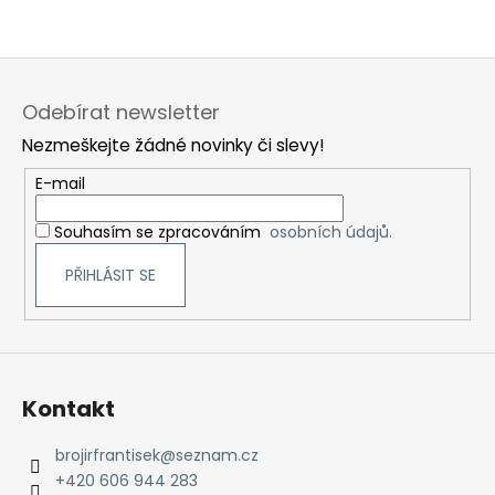
Z
á
Odebírat newsletter
p
Nezmeškejte žádné novinky či slevy!
a
t
E-mail
í
Souhasím se zpracováním
osobních údajů.
PŘIHLÁSIT SE
Kontakt
brojirfrantisek
@
seznam.cz
+420 606 944 283