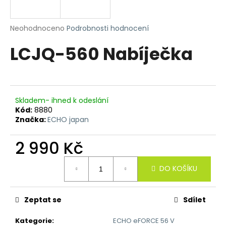
R
a
j
M
Průměrné
Neohodnoceno
Podrobnosti hodnocení
í
hodnocení
LCJQ-560 Nabíječka
produktu
A
t
je
?
0,0
z
5
hvězdiček.
Skladem- ihned k odeslání
Kód:
8880
HLEDAT
Značka:
ECHO japan
2 990 Kč
D
Měrná
DO KOŠÍKU
cena:
o
p
o
Zeptat se
Sdílet
r
u
Kategorie
:
ECHO eFORCE 56 V