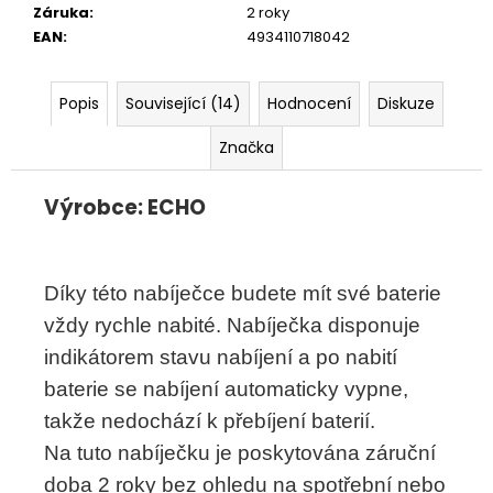
č
Záruka
:
2 roky
u
EAN
:
4934110718042
j
e
m
Popis
Související (14)
Hodnocení
Diskuze
e
Značka
Výrobce: ECHO
Díky této nabíječce budete mít své baterie
vždy rychle nabité. Nabíječka disponuje
indikátorem stavu nabíjení a po nabití
baterie se nabíjení automaticky vypne,
takže nedochází k přebíjení baterií.
Na tuto nabíječku je poskytována záruční
doba 2 roky bez ohledu na spotřební nebo