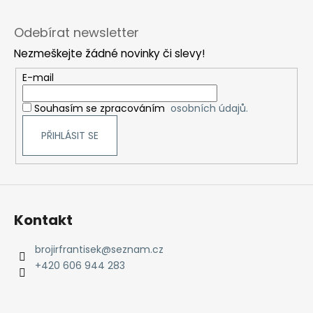
Z
á
Odebírat newsletter
p
Nezmeškejte žádné novinky či slevy!
a
t
E-mail
í
Souhasím se zpracováním
osobních údajů.
PŘIHLÁSIT SE
Kontakt
brojirfrantisek
@
seznam.cz
+420 606 944 283