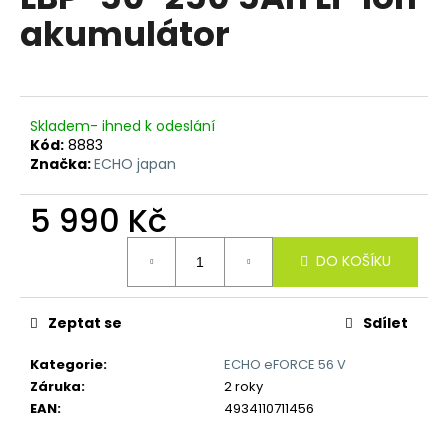
je
R
a
akumulátor
0,0
z
j
M
5
í
hvězdiček.
A
t
?
Skladem- ihned k odeslání
Kód:
8883
Značka:
ECHO japan
5 990 Kč
HLEDAT
Měrná
DO KOŠÍKU
cena:
D
Zeptat se
Sdílet
o
p
Kategorie
:
ECHO eFORCE 56 V
o
Záruka
:
2 roky
r
EAN
:
4934110711456
u