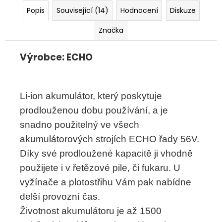
č
Popis
Související (14)
Hodnocení
Diskuze
u
j
Značka
e
m
e
Výrobce: ECHO
Li-ion akumulátor, který poskytuje
prodlouženou dobu používání, a je
snadno použitelný ve všech
akumulátorových strojích ECHO řady 56V.
Díky své prodloužené kapacitě ji vhodně
použijete i v řetězové pile, či fukaru. U
vyžínače a plotostřihu Vám pak nabídne
delší provozní čas.
Životnost akumulátoru je až 1500