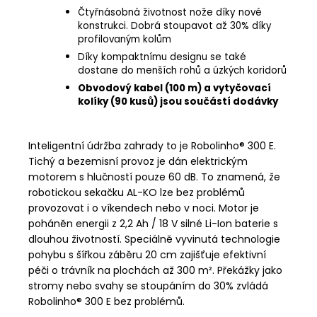
Čtyřnásobná životnost nože díky nové
konstrukci. Dobrá stoupavot až 30% díky
profilovaným kolům
Díky kompaktnímu designu se také
dostane do menších rohů a úzkých koridorů
Obvodový kabel (100 m) a vytyčovací
kolíky (90 kusů) jsou součástí dodávky
Inteligentní údržba zahrady to je Robolinho® 300 E.
Tichý a bezemisní provoz je dán elektrickým
motorem s hlučností pouze 60 dB. To znamená, že
robotickou sekačku AL-KO lze bez problémů
provozovat i o víkendech nebo v noci. Motor je
poháněn energii z 2,2 Ah / 18 V silné Li-Ion baterie s
dlouhou životností. Speciálně vyvinutá technologie
pohybu s šířkou záběru 20 cm zajišťuje efektivní
péči o trávník na plochách až 300 m². Překážky jako
stromy nebo svahy se stoupáním do 30% zvládá
Robolinho® 300 E bez problémů.