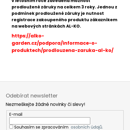
v letošním roce zavedena možnost
prodloužené záruky na celkem 3 roky. Jednou z
podmínek prodloužené záruky je nutnost
registrace zakoupeného produktu zákazníkem
na webových stránkách AL-KO.
https://alko-
garden.cz/podpora/informace-o-
produktech/prodlouzena-zaruka-al-ko/
Z
á
Odebírat newsletter
p
Nezmeškejte žádné novinky či slevy!
a
t
E-mail
í
Souhasím se zpracováním
osobních údajů.