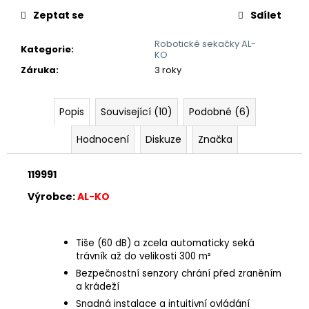
č
u
Zeptat se
Sdílet
j
Robotické sekačky AL-
e
Kategorie
:
KO
m
Záruka
:
3 roky
e
Popis
Související (10)
Podobné (6)
Hodnocení
Diskuze
Značka
119991
Výrobce:
AL-KO
Tiše (60 dB) a zcela automaticky seká
trávník až do velikosti 300 m²
Bezpečnostní senzory chrání před zraněním
a krádeží
Snadná instalace a intuitivní ovládání