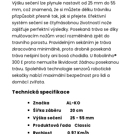
Výšku sečení lze plynule nastavit od 25 mm do 55
mm, což znamená, že si můžete délku trávníku
přizpůsobit přesně tak, jak si přejete. Efektivní
systém sečení se čtyřnásobnou životností nože
zajišťuje perfektní výsledky. Posekaná tráva se díky
mulčovacím nožům vrací rozmělněná zpět do
travního porostu. Pravidelným sekáním je tráva
zkracována minimálně, proto drobně posekaná
tráva nešpiní boty ani bosá chodidla. U Robolinho®
300 E proto nemusíte likvidovat žádnou posekanou
trávu. Spolehlivá technologie senzorů robotické
sekačky nabízí maximální bezpečnost pro lidi a
domácí zvířata.
Technická specifikace
Značka AL-KO
Šířka záběru 20 cm
Výška sečení 25 - 55 mm
Produktová řada Classic
Rychlost 0.97 Km/h