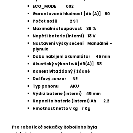
ECO_MODE 002
Garantovaná hlučnost [db (A)] 60
Počet nožů 2 ST
Maximální stoupavost 35 %
Napětí baterie (interní) 18 V
Nastavení výšky sečení Manuálně -
plynule
Doba nabíjení akumulátor 45 min
Akustický výkon LwA[dB(A)] 58
Konektivita žádný / žádné
Dešťový senzor NE
Typ pohonu AKU
Výdrž baterie (interní) 45 min
Kapacita baterie (interní) Ah 2.2
Hmotnost netto v kg 7 Kg
Pro robotické sekačky Robolinho byla