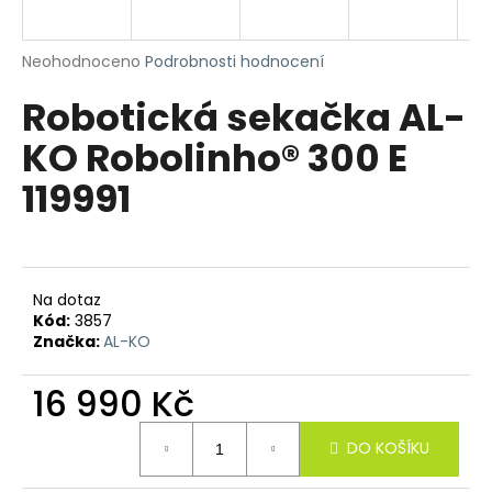
a
j
Průměrné
Neohodnoceno
Podrobnosti hodnocení
í
hodnocení
Robotická sekačka AL-
produktu
t
je
?
KO Robolinho® 300 E
0,0
z
119991
5
hvězdiček.
HLEDAT
Na dotaz
Kód:
3857
Značka:
AL-KO
D
o
16 990 Kč
p
o
Měrná
r
DO KOŠÍKU
cena:
u